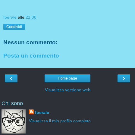
fperale
alle
21:08
Condividi
Nessun commento:
Posta un commento
‹
›
Home page
Visualizza versione web
Chi sono
fperale
Visualizza il mio profilo completo