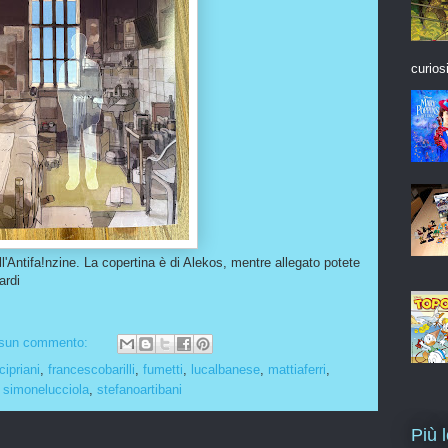
curios
'Antifa!nzine. La copertina è di Alekos, mentre allegato potete
ardi
sun commento:
cipriani
,
francescobarilli
,
fumetti
,
lucalbanese
,
mattiaferri
,
,
simonelucciola
,
stefanoartibani
Più 