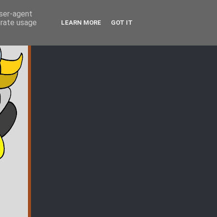
user-agent
erate usage
LEARN MORE
GOT IT