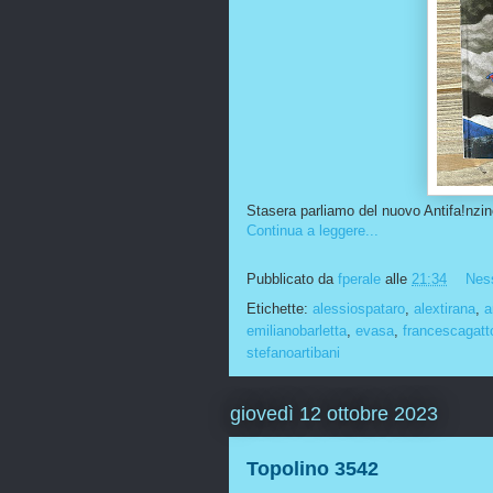
Stasera parliamo del nuovo Antifa!nzi
Continua a leggere...
Pubblicato da
fperale
alle
21:34
Nes
Etichette:
alessiospataro
,
alextirana
,
a
emilianobarletta
,
evasa
,
francescagatt
stefanoartibani
giovedì 12 ottobre 2023
Topolino 3542