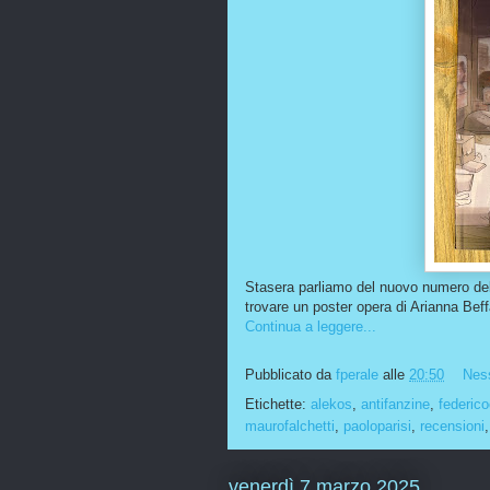
Stasera parliamo del nuovo numero dell
trovare un poster opera di Arianna Beff
Continua a leggere...
Pubblicato da
fperale
alle
20:50
Nes
Etichette:
alekos
,
antifanzine
,
federico
maurofalchetti
,
paoloparisi
,
recensioni
venerdì 7 marzo 2025