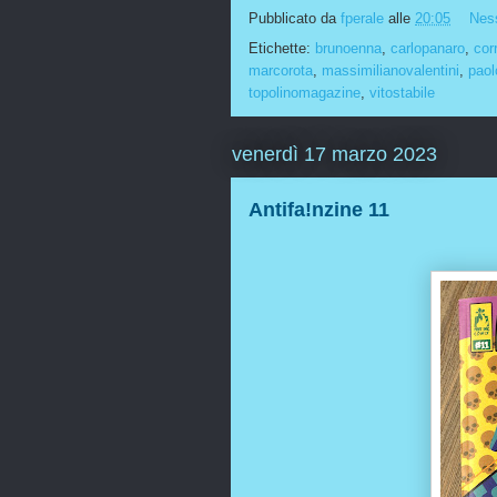
Pubblicato da
fperale
alle
20:05
Nes
Etichette:
brunoenna
,
carlopanaro
,
cor
marcorota
,
massimilianovalentini
,
paol
topolinomagazine
,
vitostabile
venerdì 17 marzo 2023
Antifa!nzine 11