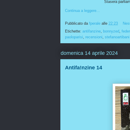
Stasera parlia
Continua a leggere...
Pubblicato da
fperale
alle
22:23
Nes
Etichette:
antifanzine
,
bonnyzed
,
feder
paoloparisi
,
recensioni
,
stefanoartibani
domenica 14 aprile 2024
Antifa!nzine 14