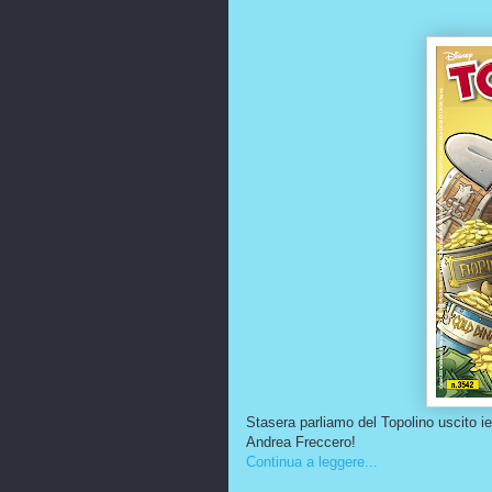
Stasera parliamo del Topolino uscito ier
Andrea Freccero!
Continua a leggere...