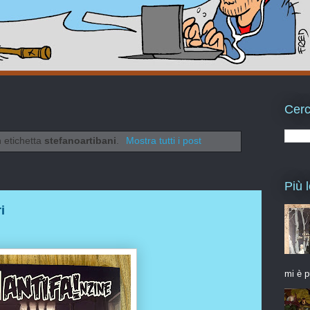
Cerc
n etichetta
stefanoartibani
.
Mostra tutti i post
Più l
i
mi è p