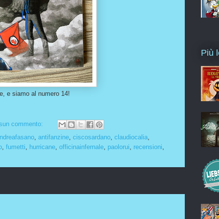
Più l
ne, e siamo al numero 14!
sun commento:
ndreafasano
,
antifanzine
,
ciscosardano
,
claudiocalia
,
o
,
fumetti
,
hurricane
,
officinainfernale
,
paolorui
,
recensioni
,