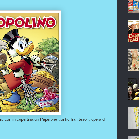
i, con in copertina un Paperone tronfio fra i tesori, opera di