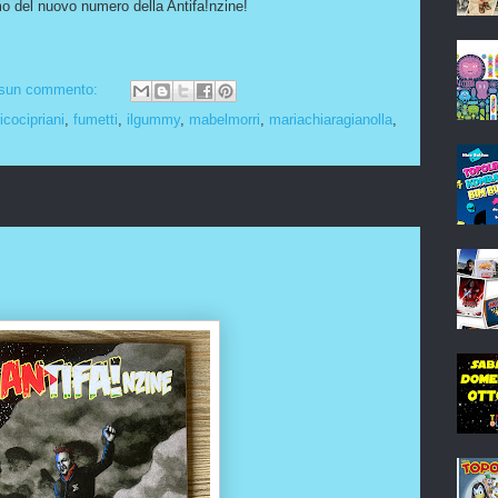
mo del nuovo numero della Antifa!nzine!
sun commento:
icocipriani
,
fumetti
,
ilgummy
,
mabelmorri
,
mariachiaragianolla
,