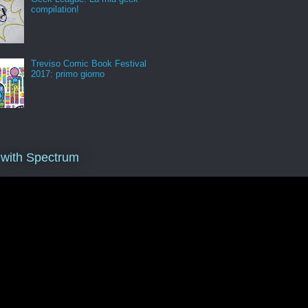
compilation!
Treviso Comic Book Festival
2017: primo giorno
 with Spectrum