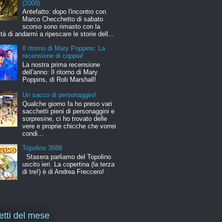
(2009)
Antefatto: dopo l'incontro con
Marco Checchetto di sabato
scorso sono rimasto con la
ità di andarmi a ripescare le storie dell...
Il ritorno di Mary Poppins: La
recensione di coppia!
La nostra prima recensione
dell'anno: Il ritorno di Mary
Poppins, di Rob Marshall!
Un sacco di personaggini!
Qualche giorno fa ho preso vari
sacchetti pieni di personaggini e
sorpresine, ci ho trovato delle
vere e proprie chicche che vorrei
condi...
Topolino 3689
Stasera parliamo del Topolino
uscito ieri. La copertina (la terza
di tre!) è di Andrea Freccero!
letti del mese