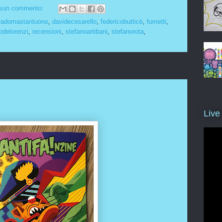
sun commento:
radomastantuono
,
davidecesarello
,
federicobutticè
,
fumetti
,
odelorenzi
,
recensioni
,
stefanoartibani
,
stefanorota
,
Live