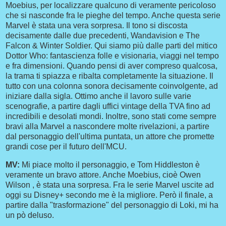
Moebius, per localizzare qualcuno di veramente pericoloso
che si nasconde fra le pieghe del tempo. Anche questa serie
Marvel è stata una vera sorpresa. Il tono si discosta
decisamente dalle due precedenti, Wandavision e The
Falcon & Winter Soldier. Qui siamo più dalle parti del mitico
Dottor Who: fantascienza folle e visionaria, viaggi nel tempo
e fra dimensioni
. Quando pensi di aver compreso qualcosa,
la trama ti spiazza e ribalta completamente la situazione. Il
tutto con una colonna sonora decisamente coinvolgente, ad
iniziare dalla sigla. Ottimo anche il lavoro sulle varie
scenografie, a partire dagli uffici vintage della TVA fino ad
incredibili e desolati mondi. Inoltre, sono stati come sempre
bravi alla Marvel a nascondere molte rivelazioni, a partire
dal personaggio dell'ultima puntata, un attore che promette
grandi cose per il futuro dell'MCU.
MV:
Mi piace molto il personaggio, e Tom Hiddleston è
veramente un bravo attore. Anche Moebius, cioè Owen
Wilson , è stata una sorpresa. Fra le serie Marvel uscite ad
oggi su Disney+ secondo me è la migliore. Però il finale, a
partire dalla "trasformazione" del personaggio di Loki, mi ha
un pò deluso.