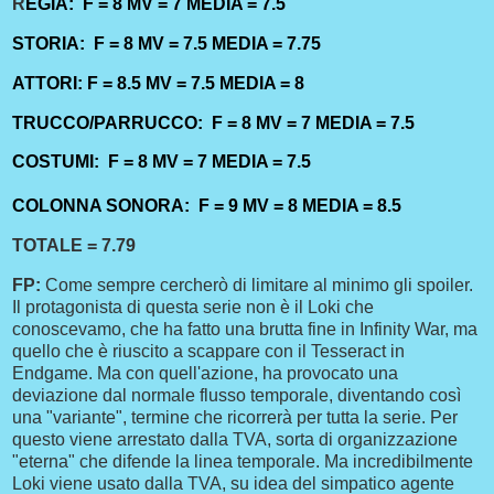
R
EGIA: F = 8 MV = 7 MEDIA = 7.5
STORIA: F = 8 MV = 7.5 MEDIA = 7.75
ATTORI: F = 8.5 MV = 7.5
MEDIA = 8
TRUCCO/PARRUCCO: F = 8 MV = 7 MEDIA = 7.5
COSTUMI: F = 8 MV = 7 MEDIA = 7.5
COLONNA SONORA: F = 9 MV = 8 MEDIA = 8.5
TOTALE = 7.79
FP:
Come sempre cercherò di limitare al minimo gli spoiler.
Il protagonista di questa serie non è il Loki che
conoscevamo, che ha fatto una brutta fine in Infinity War, ma
quello che è riuscito a scappare con il Tesseract in
Endgame. Ma con quell'azione, ha provocato una
deviazione dal normale flusso temporale, diventando così
una "variante", termine che ricorrerà per tutta la serie. Per
questo viene arrestato dalla TVA, sorta di organizzazione
"eterna" che difende la linea temporale. Ma incredibilmente
Loki viene usato dalla TVA, su idea del simpatico agente