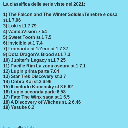
La classifica delle serie viste nel 2021:
1) The Falcon and The Winter Soldier/Tenebre e ossa
st.1 7.96
3) Loki st.1 7.79
4) WandaVision 7.54
5) Sweet Tooth st.1 7.5
6) Invicible st.1 7.4
7) Leonardo st.1/Zero st.1 7.37
9) Dota Dragon's Blood st.1 7.3
10) Jupiter's Legacy st.1 7.25
11) Pacific Rim La zona oscura st.1 7.1
12) Lupin prima parte 7.04
13) Star Trek Discovery st.3 7
14) Cobra Kai st.3
6.96
15) Il metodo Kominsky st.3 6.62
16) Lupin seconda parte 6.58
17) Fate The Winx saga st.1 6.5
18) A Discovery of Witches st. 2 6.46
19) Yasuke 6.2
fperale
alle
21:47