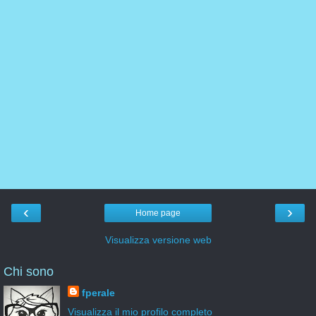
‹
›
Home page
Visualizza versione web
Chi sono
fperale
Visualizza il mio profilo completo