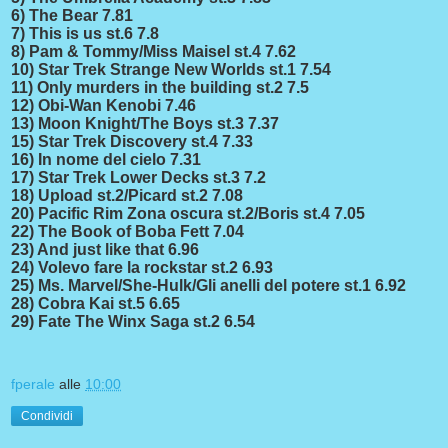
6) The Bear 7.81
7) This is us st.6 7.8
8) Pam & Tommy/Miss Maisel st.4 7.62
10) Star Trek Strange New Worlds st.1 7.54
11) Only murders in the building st.2 7.5
12) Obi-Wan Kenobi 7.46
13) Moon Knight/The Boys st.3 7.37
15) Star Trek Discovery st.4 7.33
16) In nome del cielo 7.31
17) Star Trek Lower Decks st.3 7.2
18) Upload st.2/Picard st.2 7.08
20) Pacific Rim Zona oscura st.2/Boris st.4 7.05
22) The Book of Boba Fett 7.04
23) And just like that 6.96
24) Volevo fare la rockstar st.2 6.93
25) Ms. Marvel/She-Hulk/Gli anelli del potere st.1 6.92
28) Cobra Kai st.5 6.65
29) Fate The Winx Saga st.2 6.54
fperale
alle
10:00
Condividi