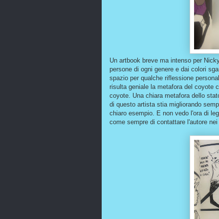
Un artbook breve ma intenso per Nicky,
persone di ogni genere e dai colori sg
spazio per qualche riflessione personale
risulta geniale la metafora del coyot
coyote. Una chiara metafora dello stato 
di questo artista stia migliorando sempr
chiaro esempio. E non vedo l'ora di leg
come sempre di contattare l'autore nei 