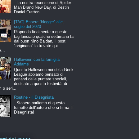
La nostra recensione di Spider-
Man Brand New Day, di Destin
Daniel Cretton
[TAG] Essere ''blogger'' alle
soglie del 2020
Rispondo finalmente a questo
tag lanciato qualche settimana fa
dal buon Nino Baldan, il post
"originario" lo trovate qui:
/...
Halloween con la famiglia
Addams
Questo Halloween noi della Geek
League abbiamo pensato di
parlarvi delle puntate speciali,
dedicate a questa festività, di
m o seri...
Routine - Il Disegnista
Stasera parliamo di questo
fumetto dell'autore che si firma Il
Disegnista!