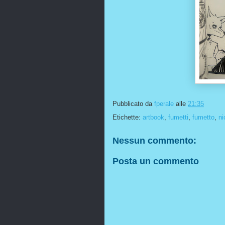
Pubblicato da
fperale
alle
21:35
Etichette:
artbook
,
fumetti
,
fumetto
,
ni
Nessun commento:
Posta un commento