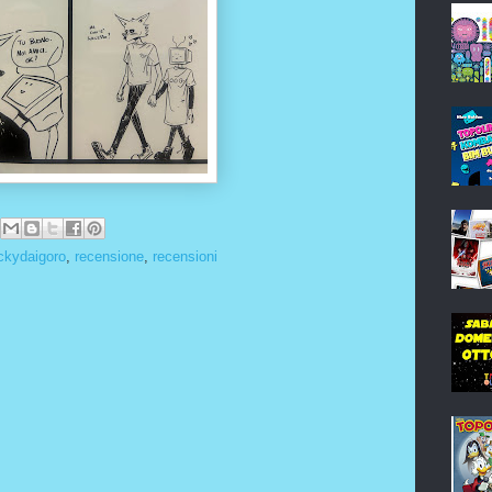
ckydaigoro
,
recensione
,
recensioni