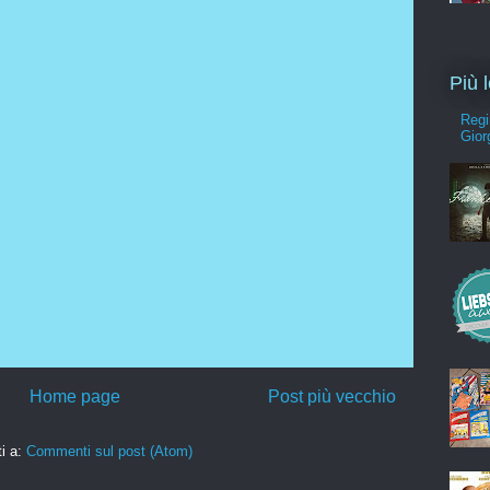
Più l
Regi
Gior
Home page
Post più vecchio
ti a:
Commenti sul post (Atom)