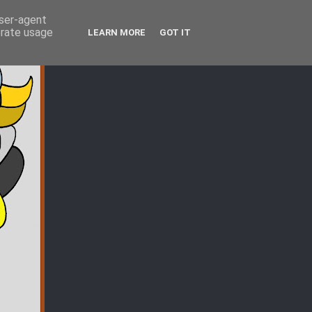
user-agent
erate usage
LEARN MORE
GOT IT