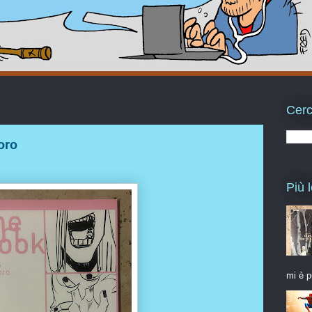
Cerc
oro
Più l
mi è p