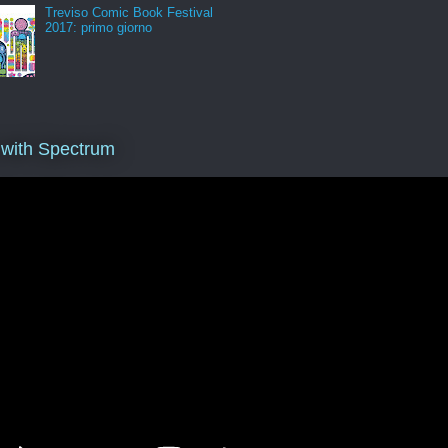
Treviso Comic Book Festival
2017: primo giorno
 with Spectrum