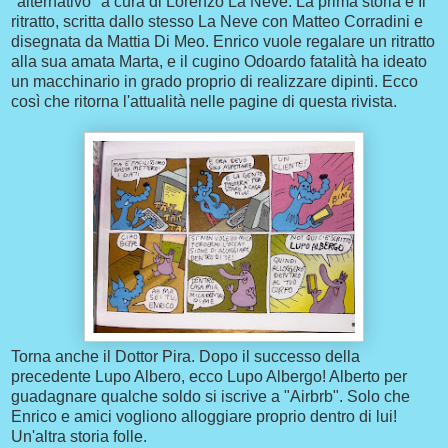
"alternativo" a cura di Lorenzo La Neve. La prima storia è Il
ritratto, scritta dallo stesso La Neve con Matteo Corradini e
disegnata da Mattia Di Meo. Enrico vuole regalare un ritratto
alla sua amata Marta, e il cugino Odoardo fatalità ha ideato
un macchinario in grado proprio di realizzare dipinti. Ecco
così che ritorna l'attualità nelle pagine di questa rivista.
Torna anche il Dottor Pira. Dopo il successo della
precedente Lupo Albero, ecco Lupo Albergo! Alberto per
guadagnare qualche soldo si iscrive a "Airbrb". Solo che
Enrico e amici vogliono alloggiare proprio dentro di lui!
Un'altra storia folle.