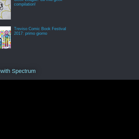
compilation!
Treviso Comic Book Festival
2017: primo giorno
 with Spectrum