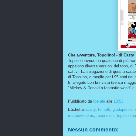
Che avventure, Topolino! - di Casty
Topolino invece ha qualcuno di più tranq
appaiono diverse versioni del topo, di 
cattivi. La spiegazione di questa sarab
di Topolino, o meglio per i 95 anni de
In allegato con la rivista (senza maggio
"Mickey & Donald a fantastic world" e 
Pubblicato da
fperale
alle
18:53
Etichette:
casty
,
fumetti
,
giadaperissin
matteovenerus
,
recensioni
,
topolinom
Nessun commento: