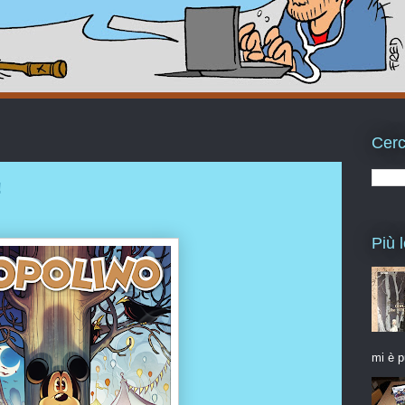
Cerc
!
Più l
mi è p