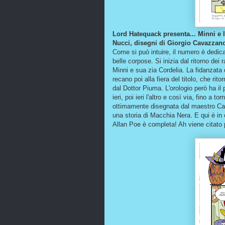
Lord Hatequack presenta... Minni e 
Nucci, disegni di Giorgio Cavazzan
Come si può intuire, il numero è dedi
belle corpose. Si inizia dal ritorno dei
Minni e sua zia Cordelia. La fidanzata
recano poi alla fiera del titolo, che ri
dal Dottor Piuma. L'orologio però ha il p
ieri, poi ieri l'altro e così via, fino a 
ottimamente disegnata dal maestro Cav
una storia di Macchia Nera. E qui è in
Allan Poe è completa! Ah viene citato p