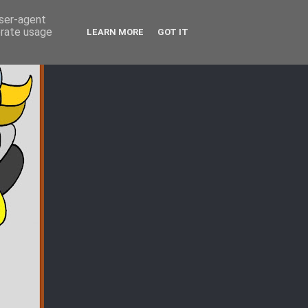
user-agent
erate usage
LEARN MORE
GOT IT