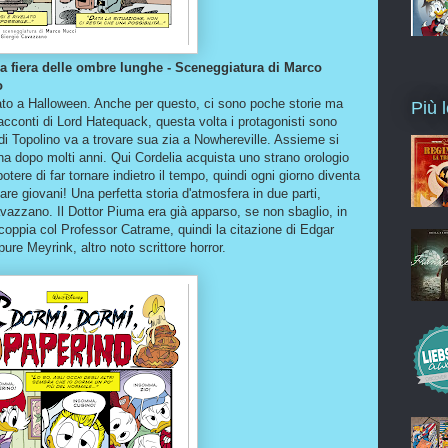
la fiera delle ombre lunghe - Sceneggiatura di Marco
o
cato a Halloween. Anche per questo, ci sono poche storie ma
Più l
 racconti di Lord Hatequack, questa volta i protagonisti sono
 di Topolino va a trovare sua zia a Nowhereville. Assieme si
torna dopo molti anni. Qui Cordelia acquista uno strano orologio
otere di far tornare indietro il tempo, quindi ogni giorno diventa
tornare giovani! Una perfetta storia d'atmosfera in due parti,
azzano. Il Dottor Piuma era già apparso, se non sbaglio, in
 coppia col Professor Catrame, quindi la citazione di Edgar
ure Meyrink, altro noto scrittore horror.