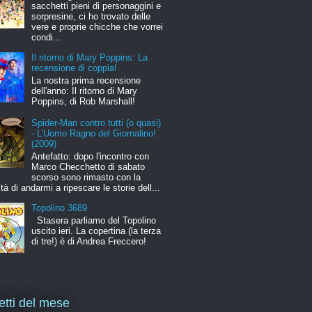
sacchetti pieni di personaggini e
sorpresine, ci ho trovato delle
vere e proprie chicche che vorrei
condi...
Il ritorno di Mary Poppins: La
recensione di coppia!
La nostra prima recensione
dell'anno: Il ritorno di Mary
Poppins, di Rob Marshall!
Spider-Man contro tutti (o quasi)
- L'Uomo Ragno del Giornalino!
(2009)
Antefatto: dopo l'incontro con
Marco Checchetto di sabato
scorso sono rimasto con la
ità di andarmi a ripescare le storie dell...
Topolino 3689
Stasera parliamo del Topolino
uscito ieri. La copertina (la terza
di tre!) è di Andrea Freccero!
letti del mese