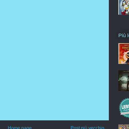
Più l
Home page
Post più vecchio