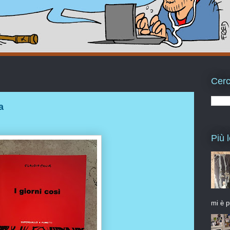
Cerc
a
Più l
mi è p