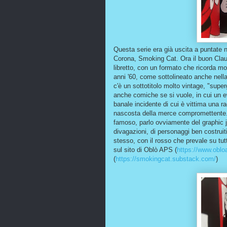
Questa serie era già uscita a puntate n
Corona, Smoking Cat. Ora il buon Claud
libretto, con un formato che ricorda molt
anni '60, come sottolineato anche nella 
c'è un sottotitolo molto vintage, "super
anche comiche se si vuole, in cui un 
banale incidente di cui è vittima una r
nascosta della merce compromettente..
famoso, parlo ovviamente del graphic jo
divagazioni, di personaggi ben costrui
stesso, con il rosso che prevale su tut
sul sito di Oblò APS (
https://www.obloa
(
https://smokingcat.substack.com/
)