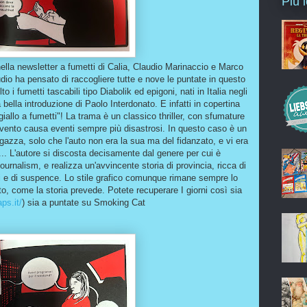
Più 
ella newsletter a fumetti di Calia, Claudio Marinaccio e Marco
io ha pensato di raccogliere tutte e nove le puntate in questo
o i fumetti tascabili tipo Diabolik ed epigoni, nati in Italia negli
bella introduzione di Paolo Interdonato. E infatti in copertina
giallo a fumetti"! La trama è un classico thriller, con sfumature
evento causa eventi sempre più disastrosi. In questo caso è un
agazza, solo che l'auto non era la sua ma del fidanzato, e vi era
. L'autore si discosta decisamente dal genere per cui è
urnalism, e realizza un'avvincente storia di provincia, ricca di
ti e di suspence. Lo stile grafico comunque rimane sempre lo
to, come la storia prevede. Potete recuperare I giorni così sia
ps.it/
) sia a puntate su Smoking Cat