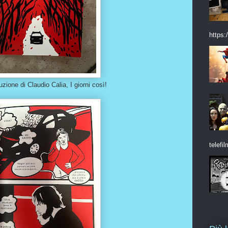
https:/
ione di Claudio Calia, I giorni così!
telefil