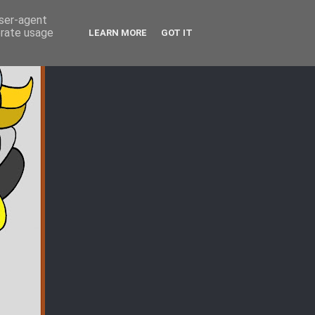
user-agent
erate usage
LEARN MORE
GOT IT