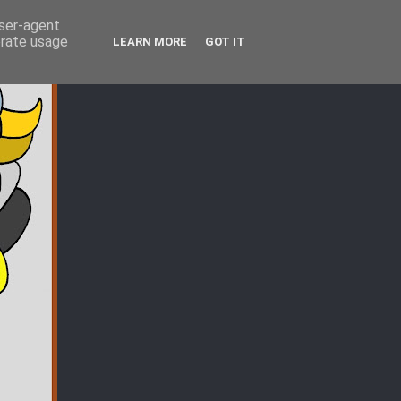
user-agent
erate usage
LEARN MORE
GOT IT