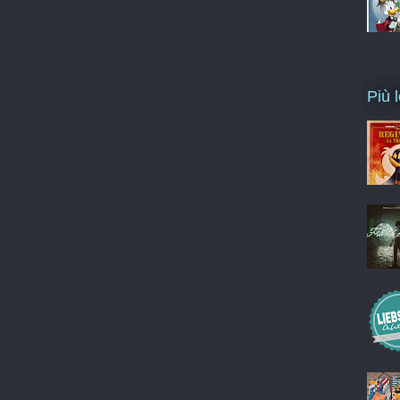
Più l