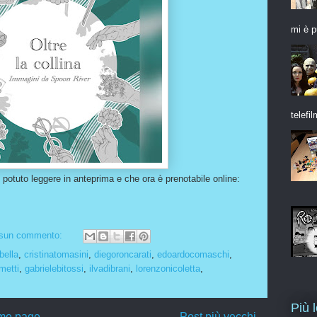
mi è p
telefil
 potuto leggere in anteprima e che ora è prenotabile online:
sun commento:
bella
,
cristinatomasini
,
diegoroncarati
,
edoardocomaschi
,
metti
,
gabrielebitossi
,
ilvadibrani
,
lorenzonicoletta
,
Più 
me page
Post più vecchi