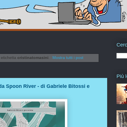
Cerc
 etichetta
cristinatomasini
.
Mostra tutti i post
Più l
 da Spoon River - di Gabriele Bitossi e