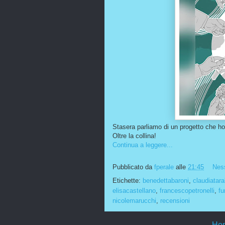
Stasera parliamo di un progetto che ho
Oltre la collina!
Continua a leggere...
Pubblicato da
fperale
alle
21:45
Nes
Etichette:
benedettabaroni
,
claudiatara
elisacastellano
,
francescopetronelli
,
fu
nicolemarucchi
,
recensioni
Ho