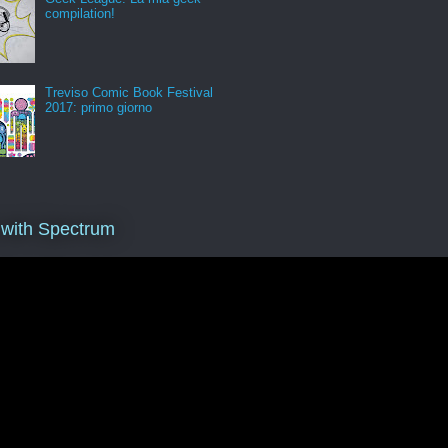
compilation!
Treviso Comic Book Festival
2017: primo giorno
 with Spectrum