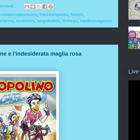
ommenti:
,
corradomastantuono
,
francescopelosi
,
fumetti
,
erracina
,
recensioni
,
sergiobadino
,
titofaraci
,
topolinomagazine
ne e l'indesiderata maglia rosa
Live