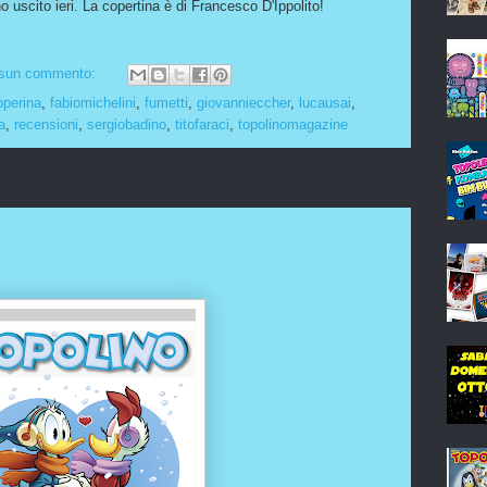
o uscito ieri. La copertina è di Francesco D'Ippolito!
sun commento:
operina
,
fabiomichelini
,
fumetti
,
giovannieccher
,
lucausai
,
a
,
recensioni
,
sergiobadino
,
titofaraci
,
topolinomagazine