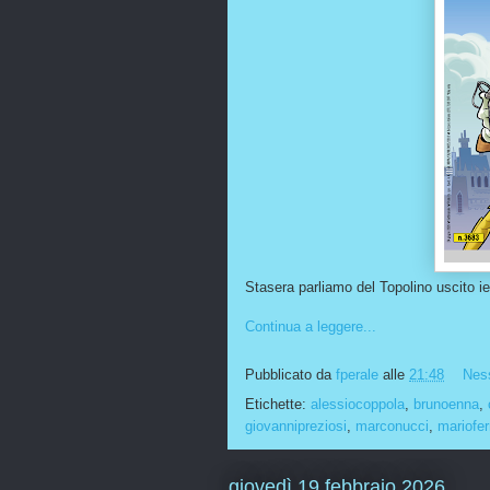
Stasera parliamo del Topolino uscito i
Continua a leggere...
Pubblicato da
fperale
alle
21:48
Nes
Etichette:
alessiocoppola
,
brunoenna
,
giovannipreziosi
,
marconucci
,
mariofer
giovedì 19 febbraio 2026