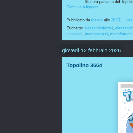
Stasera parliamo del Topolin
Continua a leggere...
Pubblicato da
fperale
alle
20:57
Nes
Etichette:
alessandroferrari
,
alessandr
lucioleoni
,
marcopalazzi
,
marioferracin
giovedì 12 febbraio 2026
Topolino 3664