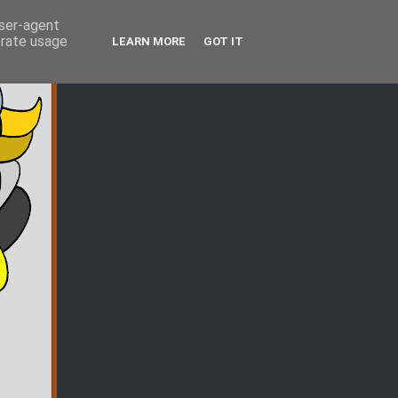
user-agent
erate usage
LEARN MORE
GOT IT