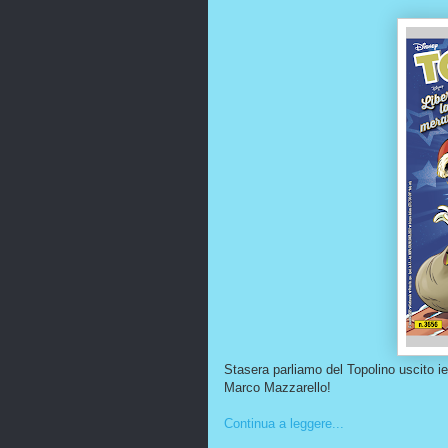
Stasera parliamo del Topolino uscito ier
Marco Mazzarello!
Continua a leggere...