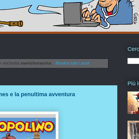
Cerc
n etichetta
marioferracina
.
Mostra tutti i post
Più l
mes e la penultima avventura