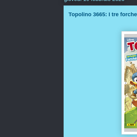
Topolino 3665: I tre forchet