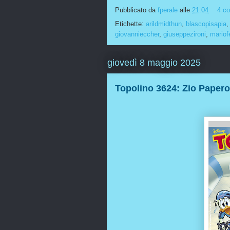
Pubblicato da
fperale
alle
21:04
4 c
Etichette:
arildmidthun
,
blascopisapia
giovannieccher
,
giuseppezironi
,
mariof
giovedì 8 maggio 2025
Topolino 3624: Zio Papero