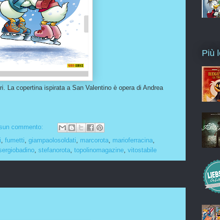
Più l
ri. La copertina ispirata a San Valentino è opera di Andrea
sun commento:
i
,
fumetti
,
giampaolosoldati
,
marcorota
,
marioferracina
,
sergiobadino
,
stefanorota
,
topolinomagazine
,
vitostabile