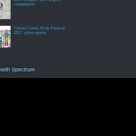
compilation!
Treviso Comic Book Festival
2017: primo giorno
 with Spectrum