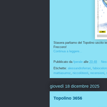
Stasera parliamo del Topolino uscito ie
Freccero!
Continua a leggere...
Pubblicato da
fperale
alle
20:48
Nes
Etichette:
alessandroferrari
,
fabiocelon
mattiasurroz
,
niccolòtesti
,
recensioni
,
giovedì 18 dicembre 2025
Topolino 3656