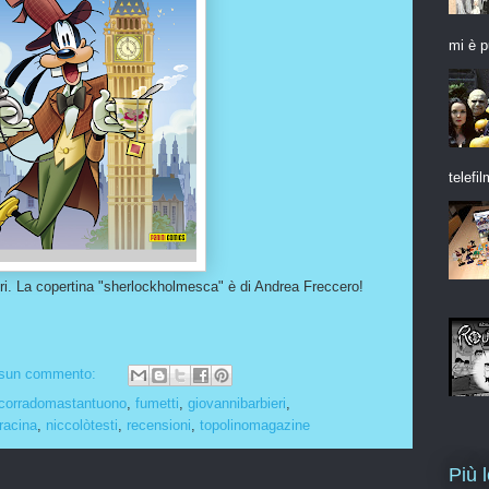
mi è p
telefil
eri. La copertina "sherlockholmesca" è di Andrea Freccero!
sun commento:
corradomastantuono
,
fumetti
,
giovannibarbieri
,
racina
,
niccolòtesti
,
recensioni
,
topolinomagazine
Più 