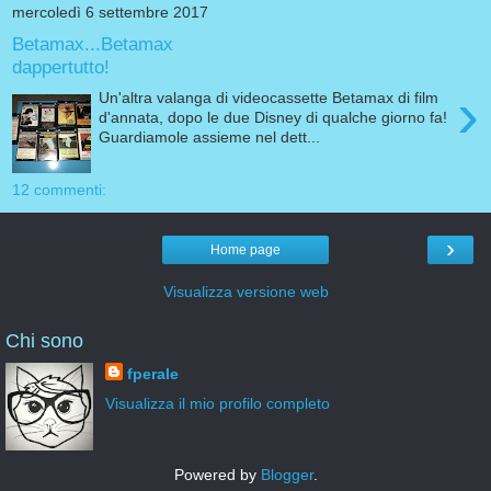
mercoledì 6 settembre 2017
Betamax...Betamax
dappertutto!
›
Un'altra valanga di videocassette Betamax di film
d'annata, dopo le due Disney di qualche giorno fa!
Guardiamole assieme nel dett...
12 commenti:
›
Home page
Visualizza versione web
Chi sono
fperale
Visualizza il mio profilo completo
Powered by
Blogger
.