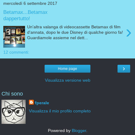
mercoledì 6 settembre 2017
Betamax...Betamax
dappertutto!
›
Un'altra valanga di videocassette Betamax di film
d'annata, dopo le due Disney di qualche giorno fa!
Guardiamole assieme nel dett...
12 commenti:
›
Home page
Visualizza versione web
Chi sono
fperale
Visualizza il mio profilo completo
Powered by
Blogger
.