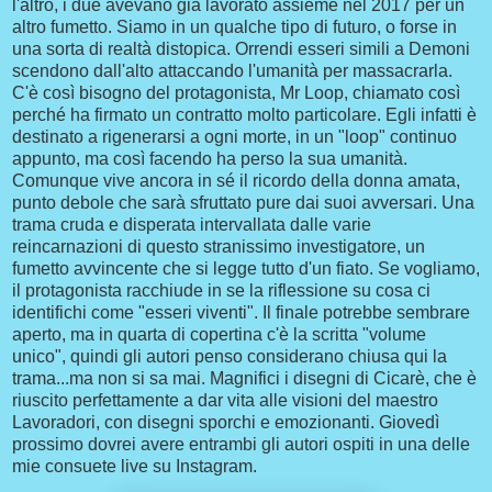
l'altro, i due avevano già lavorato assieme nel 2017 per un
altro fumetto. Siamo in un qualche tipo di futuro, o forse in
una sorta di realtà distopica. Orrendi esseri simili a Demoni
scendono dall'alto attaccando l'umanità per massacrarla.
C'è così bisogno del protagonista, Mr Loop, chiamato così
perché ha firmato un contratto molto particolare. Egli infatti è
destinato a rigenerarsi a ogni morte, in un "loop" continuo
appunto, ma così facendo ha perso la sua umanità.
Comunque vive ancora in sé il ricordo della donna amata,
punto debole che sarà sfruttato pure dai suoi avversari. Una
trama cruda e disperata intervallata dalle varie
reincarnazioni di questo stranissimo investigatore, un
fumetto avvincente che si legge tutto d'un fiato. Se vogliamo,
il protagonista racchiude in se la riflessione su cosa ci
identifichi come "esseri viventi". Il finale potrebbe sembrare
aperto, ma in quarta di copertina c'è la scritta "volume
unico", quindi gli autori penso considerano chiusa qui la
trama...ma non si sa mai. Magnifici i disegni di Cicarè, che è
riuscito perfettamente a dar vita alle visioni del maestro
Lavoradori, con disegni sporchi e emozionanti. Giovedì
prossimo dovrei avere entrambi gli autori ospiti in una delle
mie consuete live su Instagram.