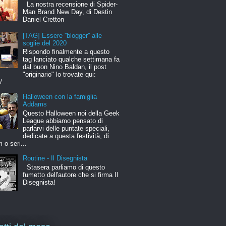
La nostra recensione di Spider-
Man Brand New Day, di Destin
Daniel Cretton
[TAG] Essere ''blogger'' alle
soglie del 2020
Rispondo finalmente a questo
tag lanciato qualche settimana fa
dal buon Nino Baldan, il post
"originario" lo trovate qui:
/...
Halloween con la famiglia
Addams
Questo Halloween noi della Geek
League abbiamo pensato di
parlarvi delle puntate speciali,
dedicate a questa festività, di
m o seri...
Routine - Il Disegnista
Stasera parliamo di questo
fumetto dell'autore che si firma Il
Disegnista!