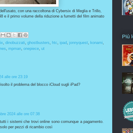
dell'usato, con una raccoltona di Cybersix di Meglia e Trillo,
48 e il primo volume della riduzione a fumetti del film animato
Più l
ix
,
dinobuzzati
,
ghostbusters
,
htc
,
ipad
,
jonnyquest
,
konami
,
nes
,
mpman
,
onepiece
,
ut
4 alle ore 23:19
solto il problema del blocco iCloud sugli iPad?
re 2024 alle ore 07:38
. tutti i sistemi che trovi online sono comunque a pagamento.
olo per pezzi di ricambio così