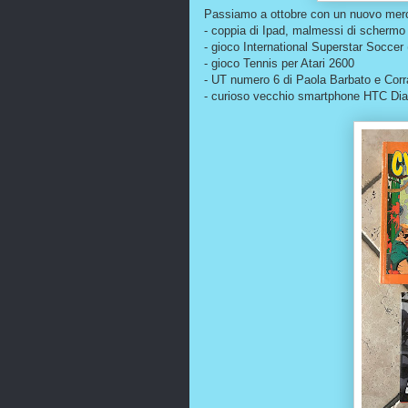
Passiamo a ottobre con un nuovo merc
- coppia di Ipad, malmessi di schermo 
- gioco International Superstar Socce
- gioco Tennis per Atari 2600
- UT numero 6 di Paola Barbato e Corr
- curioso vecchio smartphone HTC Dia