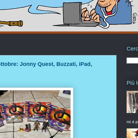
Cerc
ottobre: Jonny Quest, Buzzati, iPad,
Più l
mi è p