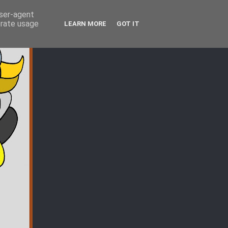
user-agent
erate usage
LEARN MORE
GOT IT