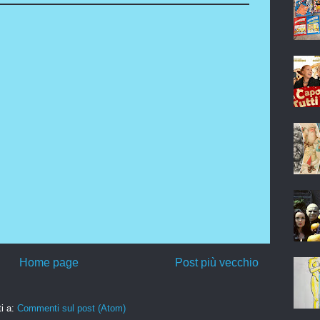
Home page
Post più vecchio
ti a:
Commenti sul post (Atom)