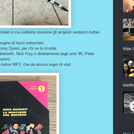
rale) in cui vediamo assieme gli acquisti nerdistici-fuffari.
Brugine di inizio settembre:
onny Quest, per chi se lo ricorda;
https:/
bretooth, Nick Fury e direttamente dagli anni '80, Peter
sters;
 lettori MP3, che da ancora segni di vita!
telefil