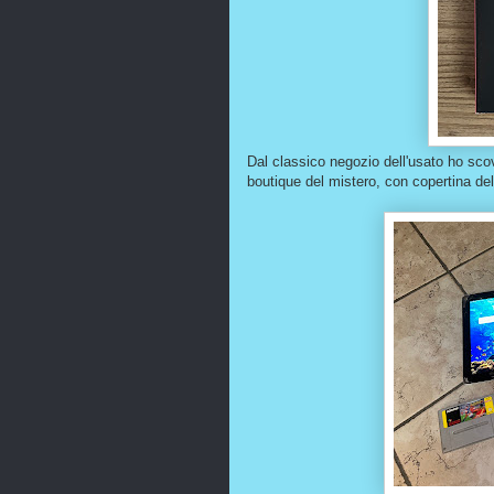
Dal classico negozio dell'usato ho scov
boutique del mistero, con copertina del