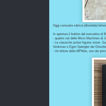
Oggi consueta rubrica (diventata bimest
In apertura il bottino dal mercatino di 
- quattro set delle Micro Machines di J
- Le classiche action figures miste. Sa
Venkman e Egon Spengler dei Ghostbu
- Un lettore della MPMan, uno dei primi