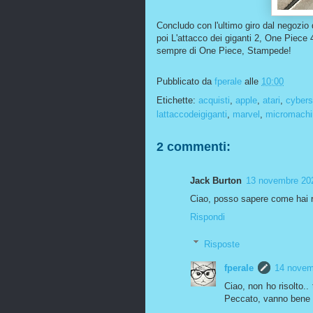
Concludo con l'ultimo giro dal negozio 
poi L'attacco dei giganti 2, One Piece 
sempre di One Piece, Stampede!
Pubblicato da
fperale
alle
10:00
Etichette:
acquisti
,
apple
,
atari
,
cybers
lattaccodeigiganti
,
marvel
,
micromachi
2 commenti:
Jack Burton
13 novembre 202
Ciao, posso sapere come hai ri
Rispondi
Risposte
fperale
14 novemb
Ciao, non ho risolto.
Peccato, vanno bene s