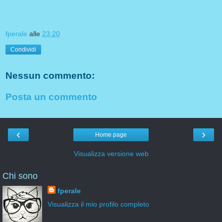
fperale
alle
23:20
Condividi
Nessun commento:
Posta un commento
‹
›
Home page
Visualizza versione web
Chi sono
fperale
Visualizza il mio profilo completo