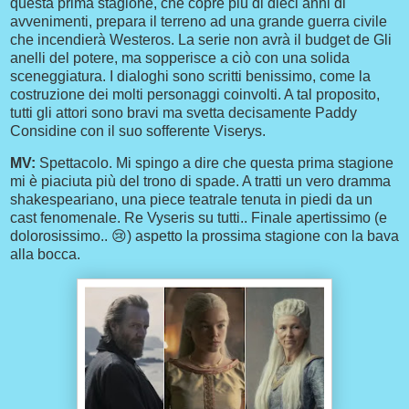
questa prima stagione, che copre più di dieci anni di
avvenimenti, prepara il terreno ad una grande guerra civile
che incendierà Westeros. La serie non avrà il budget de Gli
anelli del potere, ma sopperisce a ciò con una solida
sceneggiatura. I dialoghi sono scritti benissimo, come la
costruzione dei molti personaggi coinvolti. A tal proposito,
tutti gli attori sono bravi ma svetta decisamente Paddy
Considine con il suo sofferente Viserys.
MV:
Spettacolo. Mi spingo a dire che questa prima stagione
mi è piaciuta più del trono di spade. A tratti un vero dramma
shakespeariano, una piece teatrale tenuta in piedi da un
cast fenomenale. Re Vyseris su tutti.. Finale apertissimo (e
dolorosissimo.. 😢) aspetto la prossima stagione con la bava
alla bocca.