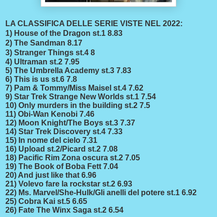
LA CLASSIFICA DELLE SERIE VISTE NEL 2022:
1) House of the Dragon st.1 8.83
2) The Sandman 8.17
3) Stranger Things st.4 8
4) Ultraman st.2 7.95
5) The Umbrella Academy st.3 7.83
6) This is us st.6 7.8
7) Pam & Tommy/Miss Maisel st.4 7.62
9) Star Trek Strange New Worlds st.1 7.54
10) Only murders in the building st.2 7.5
11) Obi-Wan Kenobi 7.46
12) Moon Knight/The Boys st.3 7.37
14) Star Trek Discovery st.4 7.33
15) In nome del cielo 7.31
16) Upload st.2/Picard st.2 7.08
18) Pacific Rim Zona oscura st.2 7.05
19) The Book of Boba Fett 7.04
20) And just like that 6.96
21) Volevo fare la rockstar st.2 6.93
22) Ms. Marvel/She-Hulk/Gli anelli del potere st.1 6.92
25) Cobra Kai st.5 6.65
26) Fate The Winx Saga st.2 6.54