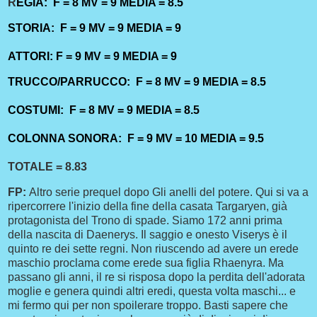
R
EGIA: F = 8 MV = 9 MEDIA = 8.5
STORIA: F = 9 MV = 9 MEDIA = 9
ATTORI: F = 9 MV = 9
MEDIA = 9
TRUCCO/PARRUCCO: F = 8 MV = 9 MEDIA = 8.5
COSTUMI: F = 8 MV = 9 MEDIA = 8.5
COLONNA SONORA: F = 9 MV = 10 MEDIA = 9.5
TOTALE = 8.83
FP:
Altro serie prequel dopo Gli anelli del potere. Qui si va a
ripercorrere l'inizio della fine della casata Targaryen, già
protagonista del Trono di spade. Siamo 172 anni prima
della nascita di Daenerys. Il saggio e onesto Viserys è il
quinto re dei sette regni. Non riuscendo ad avere un erede
maschio proclama come erede sua figlia Rhaenyra. Ma
passano gli anni, il re si risposa dopo la perdita dell'adorata
moglie e genera quindi altri eredi, questa volta maschi... e
mi fermo qui per non spoilerare troppo. Basti sapere che