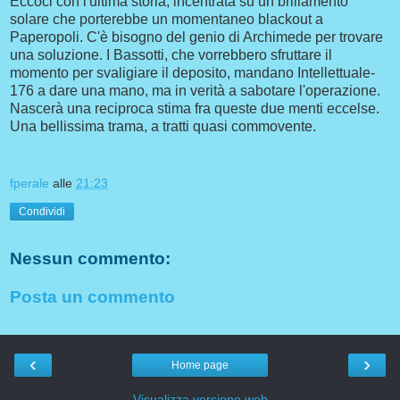
Eccoci con l'ultima storia, incentrata su un brillamento
solare che porterebbe un momentaneo blackout a
Paperopoli. C'è bisogno del genio di Archimede per trovare
una soluzione. I Bassotti, che vorrebbero sfruttare il
momento per svaligiare il deposito, mandano Intellettuale-
176 a dare una mano, ma in verità a sabotare l'operazione.
Nascerà una reciproca stima fra queste due menti eccelse.
Una bellissima trama, a tratti quasi commovente.
fperale
alle
21:23
Condividi
Nessun commento:
Posta un commento
‹
›
Home page
Visualizza versione web