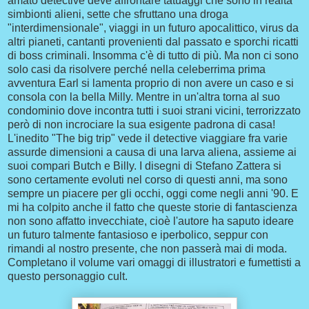
amato detective deve affrontare tatuaggi che sono in realtà
simbionti alieni, sette che sfruttano una droga
"interdimensionale", viaggi in un futuro apocalittico, virus da
altri pianeti, cantanti provenienti dal passato e sporchi ricatti
di boss criminali. Insomma c'è di tutto di più. Ma non ci sono
solo casi da risolvere perché nella celeberrima prima
avventura Earl si lamenta proprio di non avere un caso e si
consola con la bella Milly. Mentre in un'altra torna al suo
condominio dove incontra tutti i suoi strani vicini, terrorizzato
però di non incrociare la sua esigente padrona di casa!
L'inedito "The big trip" vede il detective viaggiare fra varie
assurde dimensioni a causa di una larva aliena, assieme ai
suoi compari Butch e Billy. I disegni di Stefano Zattera si
sono certamente evoluti nel corso di questi anni, ma sono
sempre un piacere per gli occhi, oggi come negli anni '90. E
mi ha colpito anche il fatto che queste storie di fantascienza
non sono affatto invecchiate, cioè l'autore ha saputo ideare
un futuro talmente fantasioso e iperbolico, seppur con
rimandi al nostro presente, che non passerà mai di moda.
Completano il volume vari omaggi di illustratori e fumettisti a
questo personaggio cult.