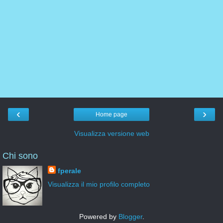
‹
›
Home page
Visualizza versione web
Chi sono
fperale
Visualizza il mio profilo completo
Powered by
Blogger
.