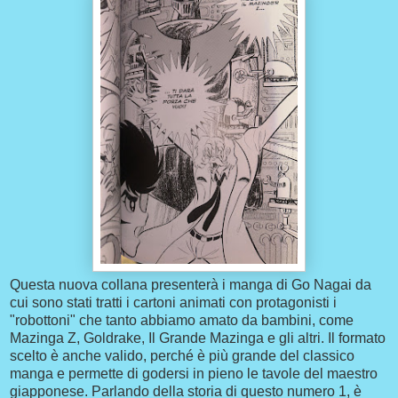
Questa nuova collana presenterà i manga di Go Nagai da
cui sono stati tratti i cartoni animati con protagonisti i
"robottoni" che tanto abbiamo amato da bambini, come
Mazinga Z, Goldrake, Il Grande Mazinga e gli altri. Il formato
scelto è anche valido, perché è più grande del classico
manga e permette di godersi in pieno le tavole del maestro
giapponese. Parlando della storia di questo numero 1, è