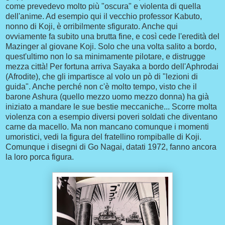
come prevedevo molto più "oscura" e violenta di quella
dell'anime. Ad esempio qui il vecchio professor Kabuto,
nonno di Koji, è orribilmente sfigurato. Anche qui
ovviamente fa subito una brutta fine, e così cede l'eredità del
Mazinger al giovane Koji. Solo che una volta salito a bordo,
quest'ultimo non lo sa minimamente pilotare, e distrugge
mezza città! Per fortuna arriva Sayaka a bordo dell'Aphrodai
(Afrodite), che gli impartisce al volo un pò di "lezioni di
guida". Anche perché non c'è molto tempo, visto che il
barone Ashura (quello mezzo uomo mezzo donna) ha già
iniziato a mandare le sue bestie meccaniche... Scorre molta
violenza con a esempio diversi poveri soldati che diventano
carne da macello. Ma non mancano comunque i momenti
umoristici, vedi la figura del fratellino rompiballe di Koji.
Comunque i disegni di Go Nagai, datati 1972, fanno ancora
la loro porca figura.