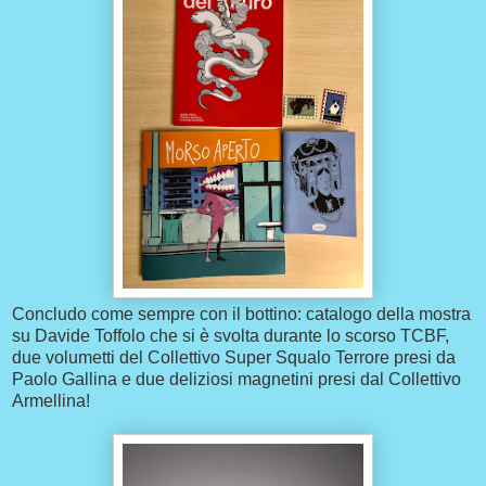
Concludo come sempre con il bottino: catalogo della mostra
su Davide Toffolo che si è svolta durante lo scorso TCBF,
due volumetti del Collettivo Super Squalo Terrore presi da
Paolo Gallina e due deliziosi magnetini presi dal Collettivo
Armellina!