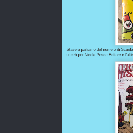
Stasera parliamo del numero di Scuola d
uscirà per Nicola Pesce Editore e l'ult