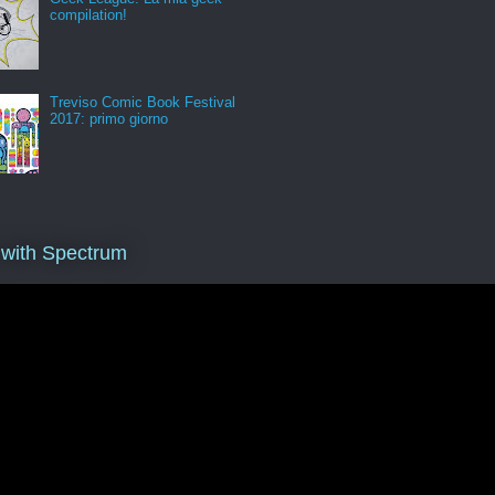
compilation!
Treviso Comic Book Festival
2017: primo giorno
 with Spectrum