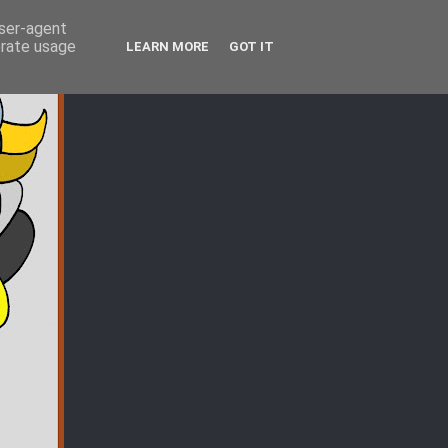
user-agent
erate usage
LEARN MORE
GOT IT