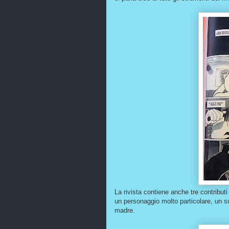
La rivista contiene anche tre contributi
un personaggio molto particolare, un s
madre.