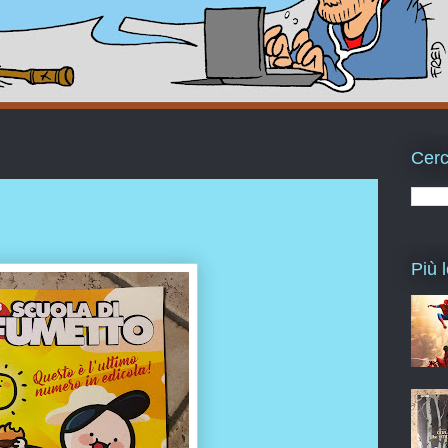
Cerc
Più l