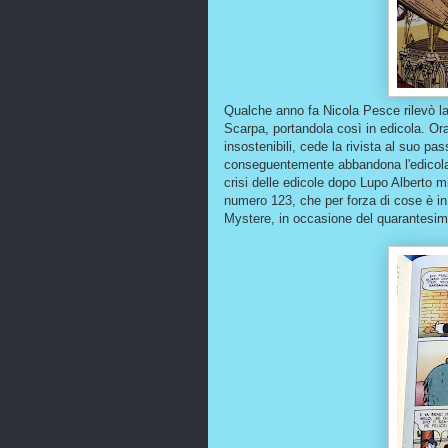
Qualche anno fa Nicola Pesce rilevò la
Scarpa, portandola così in edicola. Ora,
insostenibili, cede la rivista al suo pa
conseguentemente abbandona l'edicola
crisi delle edicole dopo Lupo Alberto mi
numero 123, che per forza di cose è in 
Mystere, in occasione del quarantesim