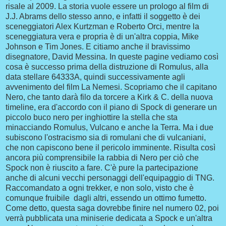
risale al 2009. La storia vuole essere un prologo al film di
J.J. Abrams dello stesso anno, e infatti il soggetto è dei
sceneggiatori Alex Kurtzman e Roberto Orci, mentre la
sceneggiatura vera e propria è di un'altra coppia, Mike
Johnson e Tim Jones. E citiamo anche il bravissimo
disegnatore, David Messina. In queste pagine vediamo così
cosa è successo prima della distruzione di Romulus, alla
data stellare 64333A, quindi successivamente agli
avvenimento del film La Nemesi. Scopriamo che il capitano
Nero, che tanto darà filo da torcere a Kirk & C. della nuova
timeline, era d'accordo con il piano di Spock di generare un
piccolo buco nero per inghiottire la stella che sta
minacciando Romulus, Vulcano e anche la Terra. Ma i due
subiscono l'ostracismo sia di romulani che di vulcaniani,
che non capiscono bene il pericolo imminente. Risulta così
ancora più comprensibile la rabbia di Nero per ciò che
Spock non è riuscito a fare. C'è pure la partecipazione
anche di alcuni vecchi personaggi dell'equipaggio di TNG.
Raccomandato a ogni trekker, e non solo, visto che è
comunque fruibile dagli altri, essendo un ottimo fumetto.
Come detto, questa saga dovrebbe finire nel numero 02, poi
verrà pubblicata una miniserie dedicata a Spock e un'altra