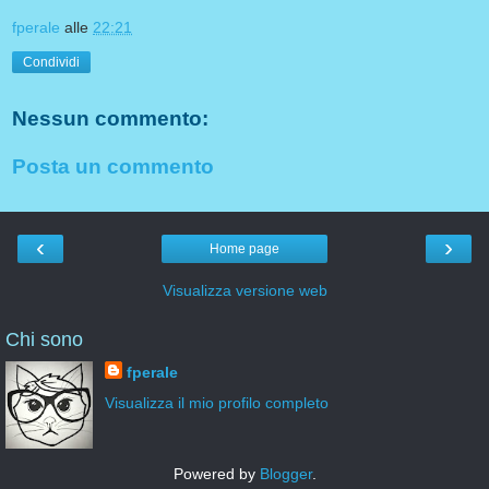
fperale
alle
22:21
Condividi
Nessun commento:
Posta un commento
‹
›
Home page
Visualizza versione web
Chi sono
fperale
Visualizza il mio profilo completo
Powered by
Blogger
.