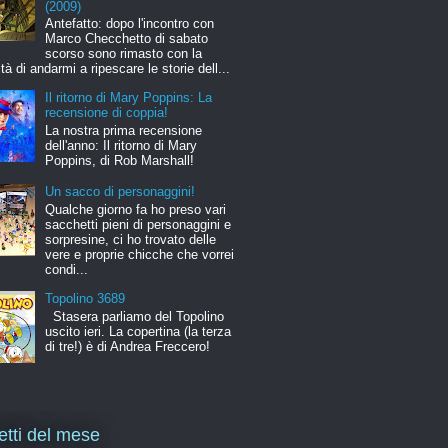
(2009)
Antefatto: dopo l'incontro con
Marco Checchetto di sabato
scorso sono rimasto con la
ità di andarmi a ripescare le storie dell...
Il ritorno di Mary Poppins: La
recensione di coppia!
La nostra prima recensione
dell'anno: Il ritorno di Mary
Poppins, di Rob Marshall!
Un sacco di personaggini!
Qualche giorno fa ho preso vari
sacchetti pieni di personaggini e
sorpresine, ci ho trovato delle
vere e proprie chicche che vorrei
condi...
Topolino 3689
Stasera parliamo del Topolino
uscito ieri. La copertina (la terza
di tre!) è di Andrea Freccero!
letti del mese