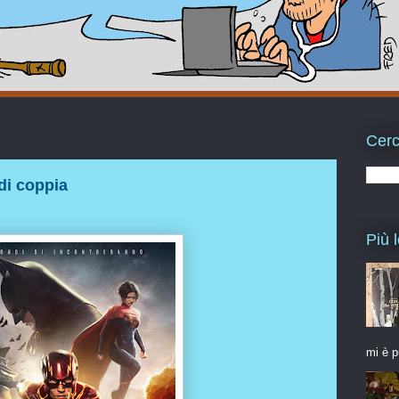
Cerc
di coppia
Più l
mi è p