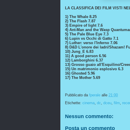
LA CLASSIFICA DEI FILM VISTI NE
1) The Whale 8.25
2) The Flash 7.87
3) Empire of light 7.6
4) Ant-Man and the Wasp Quantuman
5) The Pale Blue Eye 7.3
6) Lupin vs Occhi di Gatto 7.1
7) Luther: verso l'Inferno 7.06
8) D&D L'onore dei ladri/Shazam! Fur
10) Jung_E 6.83
11) A good person 6.56
12) Lamborghini 6.37
13) Grosso guaio all'Esquilino/Creed
15) Un matrimonio esplosivo 6.3
16) Ghosted 5.96
17) The Mother 5.69
Pubblicato da
fperale
alle
21:00
Etichette:
cinema
,
dc
,
dceu
,
film
,
rece
Nessun commento:
Posta un commento