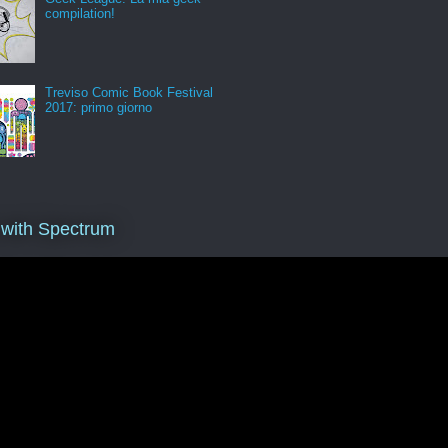
compilation!
Treviso Comic Book Festival
2017: primo giorno
 with Spectrum