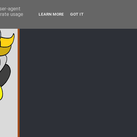
user-agent
erate usage
LEARN MORE
GOT IT