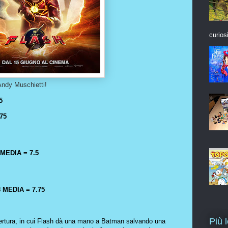
curios
 Andy Muschietti!
5
75
MEDIA = 7.5
 MEDIA = 7.75
Più 
ertura, in cui Flash dà una mano a Batman salvando una