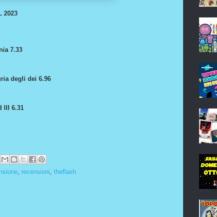
L 2023
ia 7.33
ia degli dei 6.96
 III 6.31
nsione
,
recensioni
,
theflash