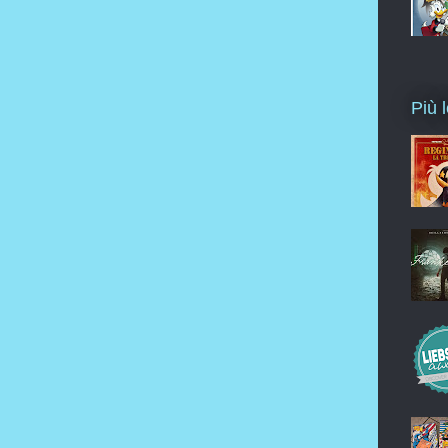
Più l