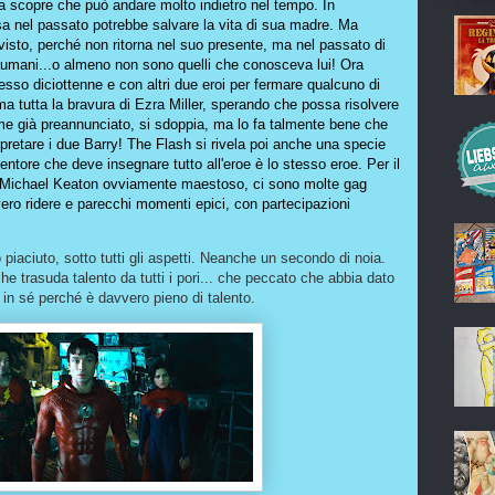
ta scopre che può andare molto indietro nel tempo. In
a nel passato potrebbe salvare la vita di sua madre. Ma
isto, perché non ritorna nel suo presente, ma nel passato di
umani...o almeno non sono quelli che conosceva lui! Ora
esso diciottenne e con altri due eroi per fermare qualcuno di
rma tutta la bravura di Ezra Miller, sperando che possa risolvere
 come già preannunciato, si sdoppia, ma lo fa talmente bene che
rpretare i due Barry! The Flash si rivela poi anche una specie
 mentore che deve insegnare tutto all'eroe è lo stesso eroe. Per il
un Michael Keaton ovviamente maestoso, ci sono molte gag
vero ridere e parecchi momenti epici, con partecipazioni
o piaciuto, sotto tutti gli aspetti. Neanche un secondo di noia.
e trasuda talento da tutti i pori... che peccato che abbia dato
 in sé perché è davvero pieno di talento.