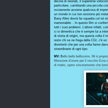
decina di neonati, il supereroe velocis
particolare, cambiando una piccola cos
ovviamente avviene qualcosa di imprev
un mondo in cui non esistono più meta
Barry Allen dovrà far squadra col sé st
inarrestabile... In questo film si confe
tutti i suoi problemi. L'attore infatti,
ci si dimentica che è sempre lui a inte
di storia di origini, ma questa volta il
resto chi se ne frega della CGI, c'è 
divertenti che per una volta fanno dav
straordinarie di ogni tipo.
MV:
B
ello bello bellissimo. Mi è propri
Menzione d’onore per il vecchio Ezra ch
di matto, spero sinceramente che torni