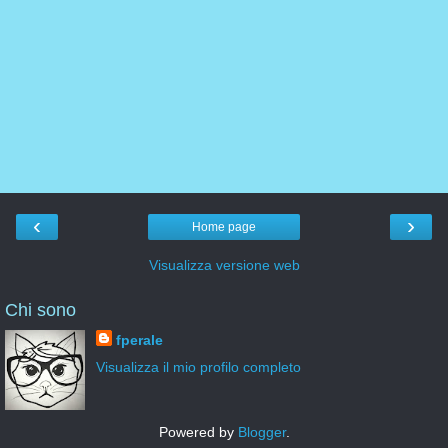
‹
›
Home page
Visualizza versione web
Chi sono
fperale
Visualizza il mio profilo completo
Powered by
Blogger
.