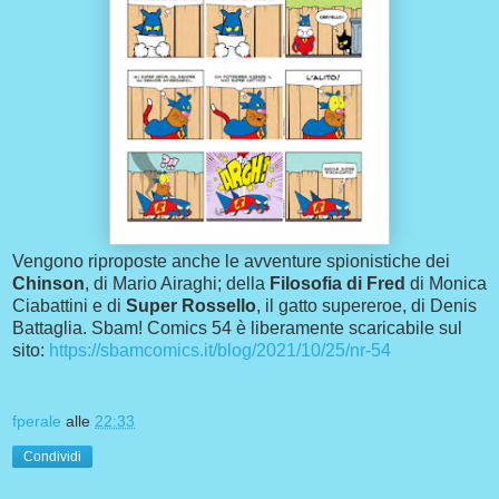
Vengono riproposte anche le avventure spionistiche dei
Chinson
, di Mario Airaghi; della
Filosofia di Fred
di Monica
Ciabattini e di
Super Rossello
, il gatto supereroe, di Denis
Battaglia. Sbam! Comics 54 è liberamente scaricabile sul
sito:
https://sbamcomics.it/blog/2021/10/25/nr-54
fperale
alle
22:33
Condividi