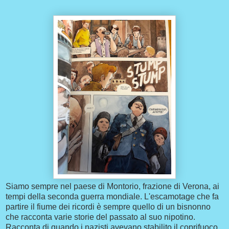
Siamo sempre nel paese di Montorio, frazione di Verona, ai
tempi della seconda guerra mondiale. L'escamotage che fa
partire il fiume dei ricordi è sempre quello di un bisnonno
che racconta varie storie del passato al suo nipotino.
Racconta di quando i nazisti avevano stabilito il coprifuoco,