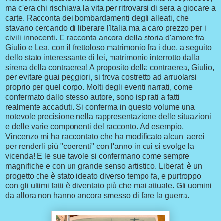
ma c'era chi rischiava la vita per ritrovarsi di sera a giocare a
carte. Racconta dei bombardamenti degli alleati, che
stavano cercando di liberare l'Italia ma a caro prezzo per i
civili innocenti. E racconta ancora della storia d'amore fra
Giulio e Lea, con il frettoloso matrimonio fra i due, a seguito
dello stato interessante di lei, matrimonio interrotto dalla
sirena della contraerea! A proposito della contraerea, Giulio,
per evitare guai peggiori, si trova costretto ad arruolarsi
proprio per quel corpo. Molti degli eventi narrati, come
confermato dallo stesso autore, sono ispirati a fatti
realmente accaduti. Si conferma in questo volume una
notevole precisione nella rappresentazione delle situazioni
e delle varie componenti del racconto. Ad esempio,
Vincenzo mi ha raccontato che ha modificato alcuni aerei
per renderli più "coerenti" con l'anno in cui si svolge la
vicenda! E le sue tavole si confermano come sempre
magnifiche e con un grande senso artistico. Liberati è un
progetto che è stato ideato diverso tempo fa, e purtroppo
con gli ultimi fatti è diventato più che mai attuale. Gli uomini
da allora non hanno ancora smesso di fare la guerra.