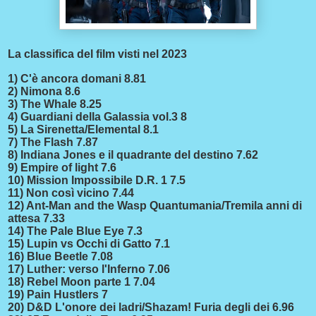
L
a classifica del film visti nel 2023
1) C'è ancora domani 8.81
2) Nimona 8.6
3) The Whale 8.25
4) Guardiani della Galassia vol.3 8
5) La Sirenetta/Elemental 8.1
7) The Flash 7.87
8) Indiana Jones e il quadrante del destino 7.62
9) Empire of light 7.6
10) Mission Impossibile D.R. 1 7.5
11) Non così vicino 7.44
12) Ant-Man and the Wasp Quantumania/Tremila anni di
attesa 7.33
14) The Pale Blue Eye 7.3
15) Lupin vs Occhi di Gatto 7.1
16) Blue Beetle 7.08
17) Luther: verso l'Inferno 7.06
18) Rebel Moon parte 1 7.04
19) Pain Hustlers 7
20) D&D L'onore dei ladri/Shazam! Furia degli dei 6.96