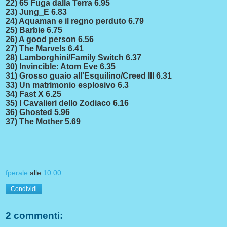
22) 65 Fuga dalla Terra 6.95
23) Jung_E 6.83
24) Aquaman e il regno perduto 6.79
25) Barbie 6.75
26) A good person 6.56
27) The Marvels 6.41
28) Lamborghini/Family Switch 6.37
30) Invincible: Atom Eve 6.35
31) Grosso guaio all'Esquilino/Creed III 6.31
33) Un matrimonio esplosivo 6.3
34) Fast X 6.25
35) I Cavalieri dello Zodiaco 6.16
36) Ghosted 5.96
37) The Mother 5.69
fperale
alle
10:00
Condividi
2 commenti: