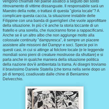
vengono chiamati nel paese asiatico a seguito del solito
ritrovamento di vittime dissanguate. Il responsabile sarà un
Maestro della notte, o trattasi di questa "gloria locale"? A
complicare questa caccia, la situazione instabile delle
Filippine con una banda di guerriglieri che vuole approfittare
della situazione. In più c'è anche la storia toccante di un
fratello e una sorella, che riusciranno forse a rappacificarsi.
Anche se è un altro albo che non aggiunge molto alla
colossale continuity "dampyresca", è sempre un piacere
assistere alle missioni del Dampyr e soci. Specie poi in
questi casi, in cui si attinge al folclore locale (e le leggende
mondiali sono pieni di creature mostruose da sfruttare) e si
parla anche in qualche maniera della situazione politica
della nazione dov'è ambientata la trama. Ai disegni troviamo
il bravissimo Daniele Statella (che torna nella serie dopo un
pò di tempo), coadiuvato dalle chine di Beniamino
Delvecchio.