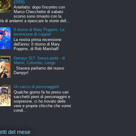
(2009)
Antefatto: dopo l'incontro con
Marco Checchetto di sabato
scorso sono rimasto con la
ità di andarmi a ripescare le storie dell...
Il ritorno di Mary Poppins: La
recensione di coppia!
La nostra prima recensione
dell'anno: Il ritorno di Mary
Poppins, di Rob Marshall!
Dampyr 317: Senza pietà - di
Maino, Colombo, Longo
Stasera parliamo del nuovo
Dampyr!
Un sacco di personaggini!
Qualche giorno fa ho preso vari
sacchetti pieni di personaggini e
sorpresine, ci ho trovato delle
vere e proprie chicche che vorrei
condi...
letti del mese