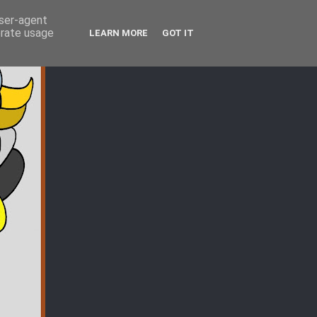
user-agent
erate usage
LEARN MORE
GOT IT