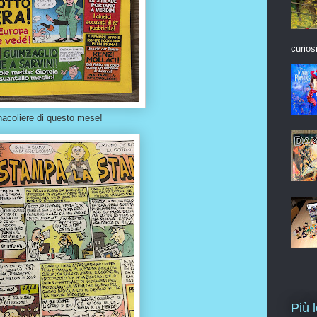
curios
nacoliere di questo mese!
Più 