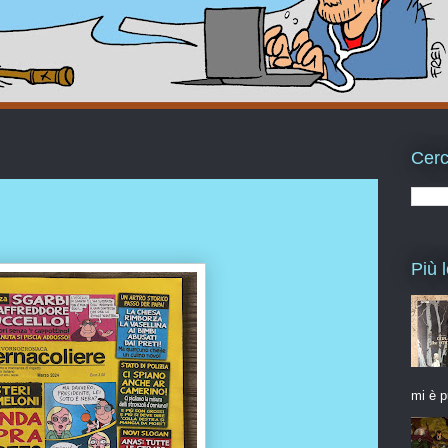
Cerc
Più l
mi è p