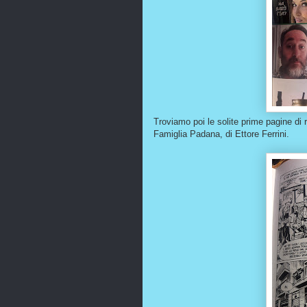
Troviamo poi le solite prime pagine di r
Famiglia Padana, di Ettore Ferrini.