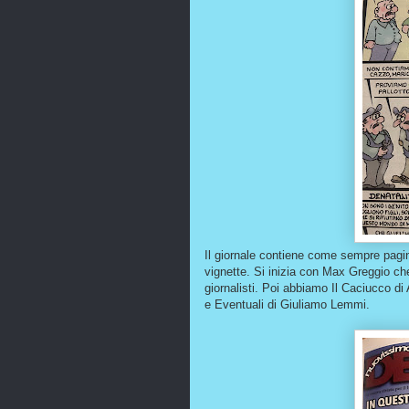
Il giornale contiene come sempre pagine 
vignette. Si inizia con Max Greggio ch
giornalisti. Poi abbiamo Il Caciucco d
e Eventuali di Giuliamo Lemmi.