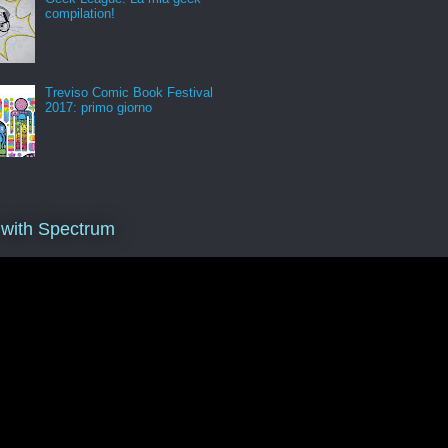
compilation!
Treviso Comic Book Festival
2017: primo giorno
 with Spectrum