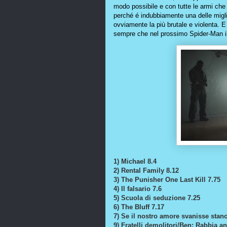
modo possibile e con tutte le armi che 
perché é indubbiamente una delle migli
ovviamente la più brutale e violenta. E
sempre che nel prossimo Spider-Man il
1) Michael 8.4
2) Rental Family 8.12
3) The Punisher One Last Kill 7.75
4) Il falsario 7.6
5) Scuola di seduzione 7.25
6) The Bluff 7.17
7) Se il nostro amore svanisse stano
9)
Fratelli demolitori/
Ben: Rabbia an