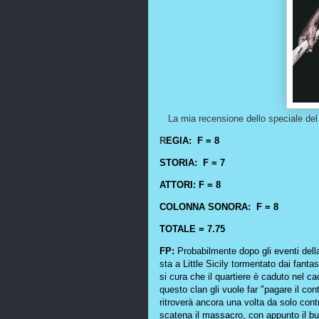
La mia recensione dello speciale de
R
EGIA: F = 8
STORIA: F = 7
ATTORI: F = 8
COLONNA SONORA: F = 8
TOTALE = 7.75
FP:
Probabilmente dopo gli eventi dell
sta a Little Sicily tormentato dai fan
si cura che il quartiere è caduto nel ca
questo clan gli vuole far "pagare il co
ritroverà ancora una volta da solo contr
scatena il massacro, con appunto il bu