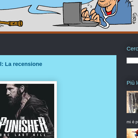
Cerc
l: La recensione
Più l
mi è p