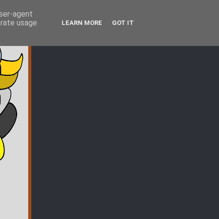
user-agent
erate usage
LEARN MORE
GOT IT