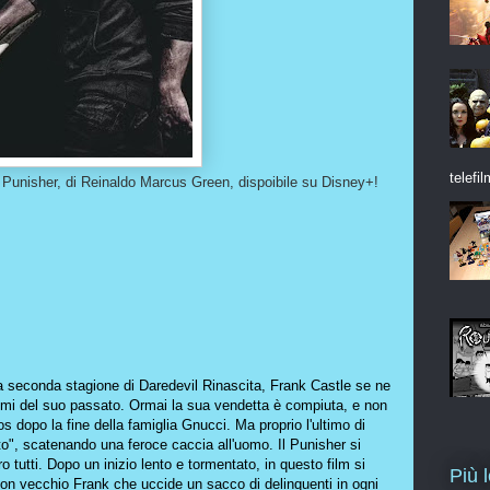
telefil
l Punisher, di Reinaldo Marcus Green, dispoibile su Disney+!
a seconda stagione di Daredevil Rinascita, Frank Castle se ne
tasmi del suo passato. Ormai la sua vendetta è compiuta, e non
os dopo la fine della famiglia Gnucci. Ma proprio l'ultimo di
nto", scatenando una feroce caccia all'uomo. Il Punisher si
o tutti. Dopo un inizio lento e tormentato, in questo film si
Più 
on vecchio Frank che uccide un sacco di delinquenti in ogni