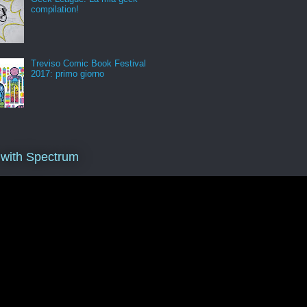
compilation!
Treviso Comic Book Festival
2017: primo giorno
 with Spectrum