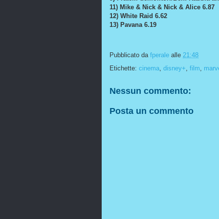
11) Mike & Nick & Nick & Alice 6.87
12) White Raid 6.62
13) Pavana 6.19
Pubblicato da
fperale
alle
21:48
Etichette:
cinema
,
disney+
,
film
,
marv
Nessun commento:
Posta un commento