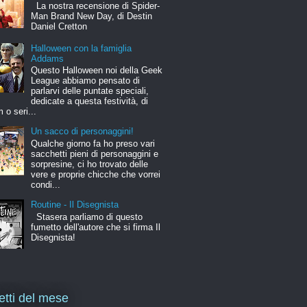
La nostra recensione di Spider-
Man Brand New Day, di Destin
Daniel Cretton
Halloween con la famiglia
Addams
Questo Halloween noi della Geek
League abbiamo pensato di
parlarvi delle puntate speciali,
dedicate a questa festività, di
m o seri...
Un sacco di personaggini!
Qualche giorno fa ho preso vari
sacchetti pieni di personaggini e
sorpresine, ci ho trovato delle
vere e proprie chicche che vorrei
condi...
Routine - Il Disegnista
Stasera parliamo di questo
fumetto dell'autore che si firma Il
Disegnista!
letti del mese