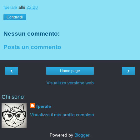
fperale
alle
22:28
Condividi
Nessun commento:
Posta un commento
‹
›
Home page
Visualizza versione web
Chi sono
fperale
Visualizza il mio profilo completo
Powered by
Blogger
.