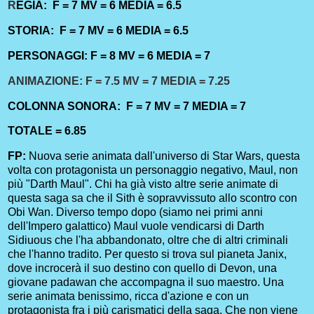
R
EGIA: F = 7 MV = 6 MEDIA = 6.5
STORIA: F = 7 MV = 6 MEDIA = 6.5
PERSONAGGI: F = 8 MV = 6
MEDIA = 7
ANIMAZIONE: F = 7.5 MV = 7 MEDIA = 7.25
COLONNA SONORA: F = 7 MV = 7 MEDIA = 7
TOTALE = 6.85
FP:
Nuova serie animata dall'universo di Star Wars, questa
volta con protagonista un personaggio negativo, Maul, non
più "Darth Maul". Chi ha già visto altre serie animate di
questa saga sa che il Sith è sopravvissuto allo scontro con
Obi Wan. Diverso tempo dopo (siamo nei primi anni
dell'Impero galattico) Maul vuole vendicarsi di Darth
Sidiuous che l'ha abbandonato, oltre che di altri criminali
che l'hanno tradito. Per questo si trova sul pianeta Janix,
dove incrocerà il suo destino con quello di Devon, una
giovane padawan che accompagna il suo maestro. Una
serie animata benissimo, ricca d'azione e con un
protagonista fra i più carismatici della saga. Che non viene