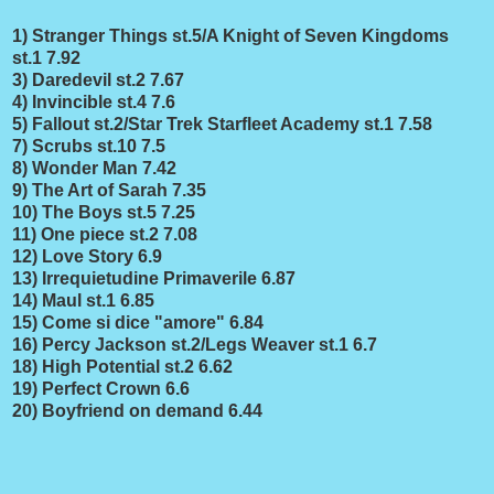
1) Stranger Things st.5/A Knight of Seven Kingdoms
st.1 7.92
3) Daredevil st.2 7.67
4) Invincible st.4 7.6
5) Fallout st.2/Star Trek Starfleet Academy st.1 7.58
7) Scrubs st.10 7.5
8) Wonder Man 7.42
9) The Art of Sarah 7.35
10) The Boys st.5 7.25
11) One piece st.2 7.08
12) Love Story 6.9
13) Irrequietudine Primaverile 6.87
14) Maul st.1 6.85
15) Come si dice "amore" 6.84
16) Percy Jackson st.2/Legs Weaver st.1 6.7
18) High Potential st.2 6.62
19) Perfect Crown 6.6
20) Boyfriend on demand 6.44