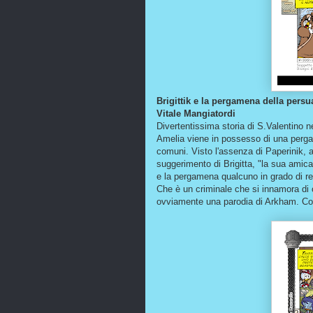
Brigittik e la pergamena della pers
Vitale Mangiatordi
Divertentissima storia di S.Valentino nel 
Amelia viene in possesso di una pergam
comuni. Visto l'assenza di Paperinik, 
suggerimento di Brigitta, "la sua amica" 
e la pergamena qualcuno in grado di res
Che è un criminale che si innamora di c
ovviamente una parodia di Arkham. Come