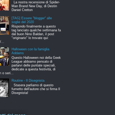
La nostra recensione di Spider-
Man Brand New Day, di Destin
Daniel Cretton
[TAG] Essere ''blogger'' alle
soglie del 2020
Rispondo finalmente a questo
tag lanciato qualche settimana fa
dal buon Nino Baldan, il post
"originario" lo trovate qui:
/...
Halloween con la famiglia
Addams
Questo Halloween noi della Geek
League abbiamo pensato di
parlarvi delle puntate speciali,
dedicate a questa festività, di
m o seri...
Routine - Il Disegnista
Stasera parliamo di questo
fumetto dell'autore che si firma Il
Disegnista!