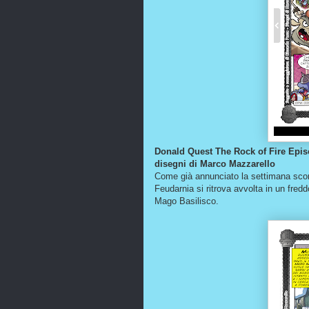
Donald Quest The Rock of Fire Epis
disegni di Marco Mazzarello
Come già annunciato la settimana sco
Feudarnia si ritrova avvolta in un fredd
Mago Basilisco.