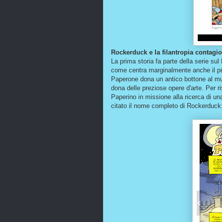
Rockerduck e la filantropia contagi
La prima storia fa parte della serie su
come centra marginalmente anche il pr
Paperone dona un antico bottone al m
dona delle preziose opere d'arte. Per 
Paperino in missione alla ricerca di un
citato il nome completo di Rockerduc