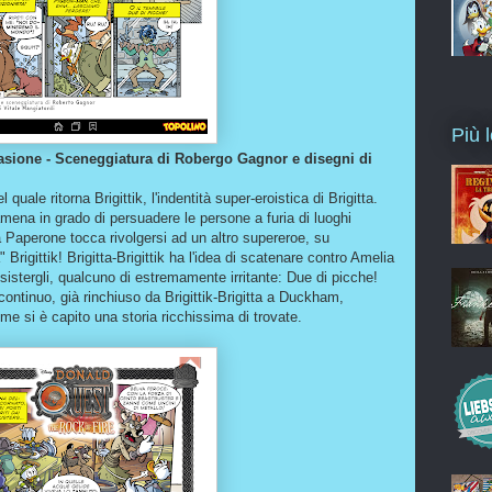
Più l
uasione - Sceneggiatura di Robergo Gagnor e disegni di
quale ritorna Brigittik, l'indentità super-eroistica di Brigitta.
ena in grado di persuadere le persone a furia di luoghi
a Paperone tocca rivolgersi ad un altro supereroe, su
Brigittik! Brigitta-Brigittik ha l'idea di scatenare contro Amelia
istergli, qualcuno di estremamente irritante: Due di picche!
ontinuo, già rinchiuso da Brigittik-Brigitta a Duckham,
 si è capito una storia ricchissima di trovate.