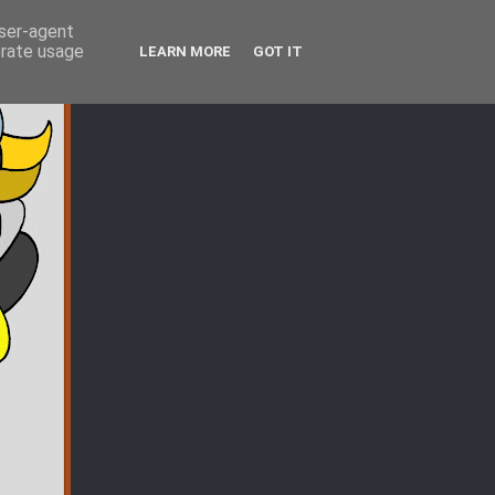
user-agent
erate usage
LEARN MORE
GOT IT