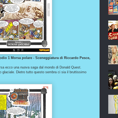
odio 1 Morsa polare - Sceneggiatura di Riccardo Pesce,
rsa ecco una nuova saga dal mondo di Donald Quest.
o glaciale. Dietro tutto questo sembra ci sia il bruttissimo