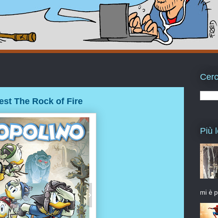
Cerc
st The Rock of Fire
Più l
mi è p