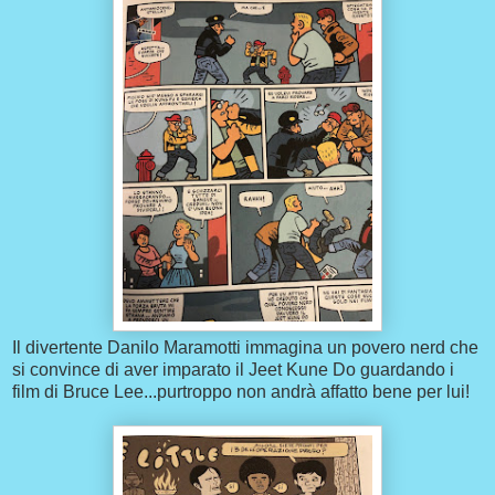
Il divertente Danilo Maramotti immagina un povero nerd che
si convince di aver imparato il Jeet Kune Do guardando i
film di Bruce Lee...purtroppo non andrà affatto bene per lui!