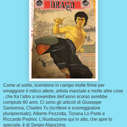
Come al solito, scendono in campo molte firme per
omaggiare il mitico attore, artista marziale e molte altre cose
, che fra l'altro a novembre dell'anno scorso avrebbe
compiuto 80 anni. Ci sono gli articoli di Giuseppe
Sansonna, Charles Yu (scrittore e sceneggiatore
pluripremiato), Alberto Pezzotta, Tiziana Lo Porto e
Riccardo Pedrini. L'illustrazione qui in alto, che apre lo
speciale, è di Sergio Algozzino.