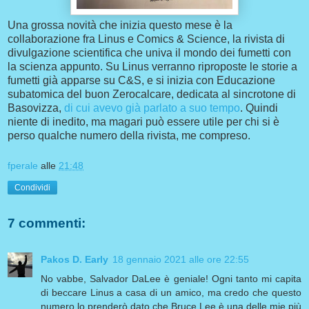
Una grossa novità che inizia questo mese è la
collaborazione fra Linus e Comics & Science, la rivista di
divulgazione scientifica che univa il mondo dei fumetti con
la scienza appunto. Su Linus verranno riproposte le storie a
fumetti già apparse su C&S, e si inizia con Educazione
subatomica del buon Zerocalcare, dedicata al sincrotone di
Basovizza,
di cui avevo già parlato a suo tempo
. Quindi
niente di inedito, ma magari può essere utile per chi si è
perso qualche numero della rivista, me compreso.
fperale
alle
21:48
Condividi
7 commenti:
Pakos D. Early
18 gennaio 2021 alle ore 22:55
No vabbe, Salvador DaLee è geniale! Ogni tanto mi capita
di beccare Linus a casa di un amico, ma credo che questo
numero lo prenderò dato che Bruce Lee è una delle mie più