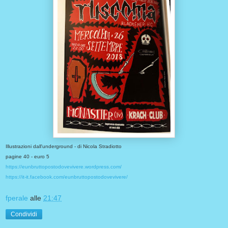
Illustrazioni dall'underground - di Nicola Stradiotto
pagine 40 - euro 5
https://eunbruttopostodovevivere.wordpress.com/
https://it-it.facebook.com/eunbruttopostodovevivere/
fperale
alle
21:47
Condividi