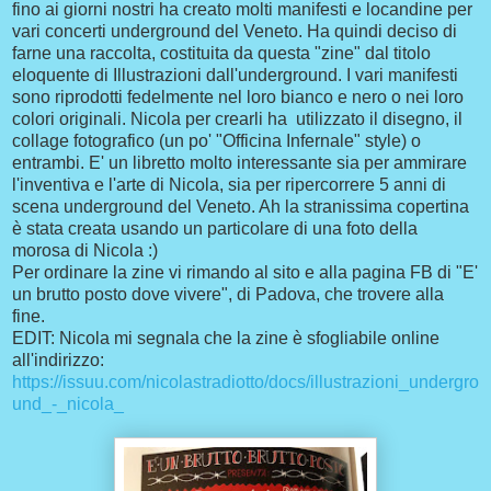
fino ai giorni nostri ha creato molti manifesti e locandine per
vari concerti underground del Veneto. Ha quindi deciso di
farne una raccolta, costituita da questa "zine" dal titolo
eloquente di Illustrazioni dall'underground. I vari manifesti
sono riprodotti fedelmente nel loro bianco e nero o nei loro
colori originali. Nicola per crearli ha utilizzato il disegno, il
collage fotografico (un po' "Officina Infernale" style) o
entrambi. E' un libretto molto interessante sia per ammirare
l'inventiva e l'arte di Nicola, sia per ripercorrere 5 anni di
scena underground del Veneto. Ah la stranissima copertina
è stata creata usando un particolare di una foto della
morosa di Nicola :)
Per ordinare la zine vi rimando al sito e alla pagina FB di "E'
un brutto posto dove vivere", di Padova, che trovere alla
fine.
EDIT: Nicola mi segnala che la zine è sfogliabile online
all'indirizzo:
https://issuu.com/nicolastradiotto/docs/illustrazioni_undergro
und_-_nicola_