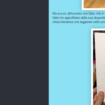
Ma eccoci all'incontro con Daw, che è s
l'altro ho approfittato della sua disponi
chiaccheratona che leggerete nelle pr