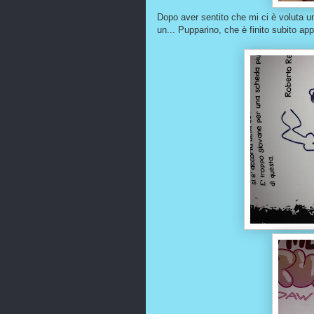
Dopo aver sentito che mi ci è voluta un
un... Pupparino, che è finito subito ap