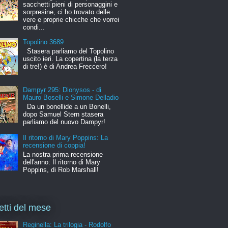
sacchetti pieni di personaggini e
sorpresine, ci ho trovato delle
vere e proprie chicche che vorrei
condi...
Topolino 3689
Stasera parliamo del Topolino
uscito ieri. La copertina (la terza
di tre!) è di Andrea Freccero!
Dampyr 295: Dionysos - di
Mauro Boselli e Simone Delladio
Da un bonellide a un Bonelli,
dopo Samuel Stern stasera
parliamo del nuovo Dampyr!
Il ritorno di Mary Poppins: La
recensione di coppia!
La nostra prima recensione
dell'anno: Il ritorno di Mary
Poppins, di Rob Marshall!
letti del mese
Reginella: La trilogia - Rodolfo