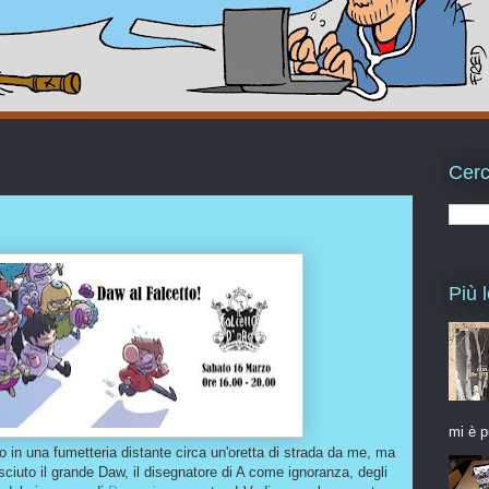
Cerc
Più l
mi è p
o in una fumetteria distante circa un'oretta di strada da me, ma
ciuto il grande Daw, il disegnatore di A come ignoranza, degli