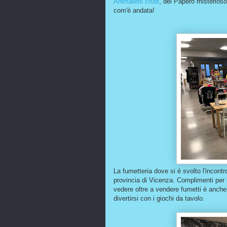
Animaletti crudi
, del Papero misterioso
com'è andata!
La fumetteria dove si è svolto l'incontr
provincia di Vicenza. Complimenti per
vedere oltre a vendere fumetti è anche c
divertirsi con i giochi da tavolo.