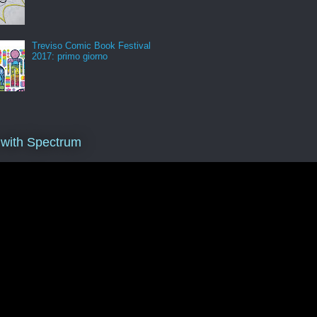
Treviso Comic Book Festival
2017: primo giorno
 with Spectrum