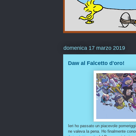
domenica 17 marzo 2019
Daw al Falcetto d'oro!
Ieri ho passato un piacevole pomeriggi
ne valeva la pena. Ho finalmente conos