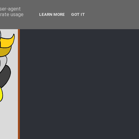
user-agent
erate usage
LEARN MORE
GOT IT