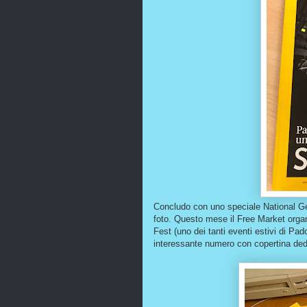
Concludo con uno speciale National Geog
foto. Questo mese il Free Market organ
Fest (uno dei tanti eventi estivi di Pad
interessante numero con copertina ded