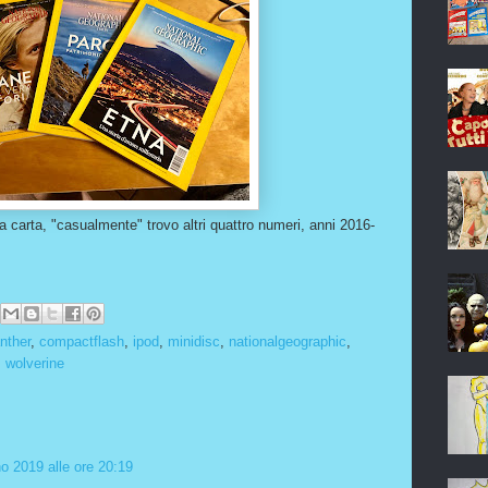
 carta, "casualmente" trovo altri quattro numeri, anni 2016-
nther
,
compactflash
,
ipod
,
minidisc
,
nationalgeographic
,
,
wolverine
o 2019 alle ore 20:19