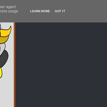
user-agent
erate usage
LEARN MORE
GOT IT