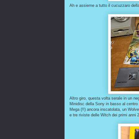
Ah e assieme a tutto il cucuzzaro dell
Altro giro, questa volta serale in un neg
Minidisc della Sony in basso al centro
Mega (!!) ancora inscatolata, un Wolverin
e tre riviste delle Witch dei primi anni 