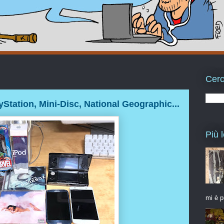
Cerc
ayStation, Mini-Disc, National Geographic...
Più l
mi è p