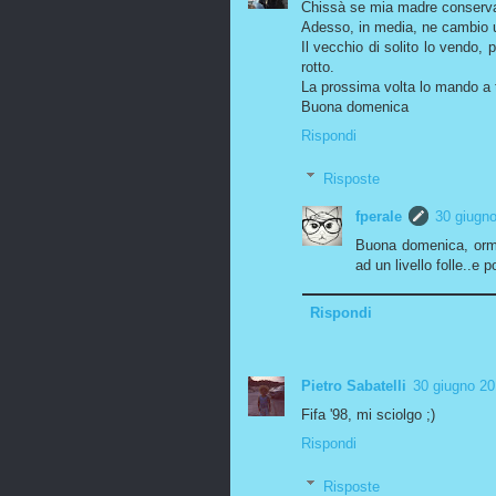
Chissà se mia madre conserva a
Adesso, in media, ne cambio u
Il vecchio di solito lo vendo, 
rotto.
La prossima volta lo mando a 
Buona domenica
Rispondi
Risposte
fperale
30 giugno
Buona domenica, ormai
ad un livello folle..e 
Rispondi
Pietro Sabatelli
30 giugno 20
Fifa '98, mi sciolgo ;)
Rispondi
Risposte