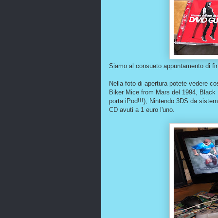
Siamo al consueto appuntamento di fine 
Nella foto di apertura potete vedere co
Biker Mice from Mars del 1994, Black Pa
porta iPod!!!), Nintendo 3DS da sistema
CD avuti a 1 euro l'uno.