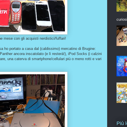
curios
mese con gli acquisti nerdistici/fuffari!
sa ho portato a casa dal (caldissimo) mercatino di Brugine:
nther ancora inscatolato (e lì resterà!), iPod Socks (i calzini
re, una caterva di smartphone/cellulari più o meno rotti e vari
Più 