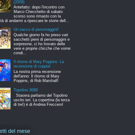
(2009)
Antefatto: dopo l'incontro con
Marco Checchetto di sabato
scorso sono rimasto con la
ità di andarmi a ripescare le storie dell...
Un sacco di personaggini!
Qualche giorno fa ho preso vari
sacchetti pieni di personaggini e
sorpresine, ci ho trovato delle
vere e proprie chicche che vorrei
condi...
Il ritorno di Mary Poppins: La
recensione di coppia!
La nostra prima recensione
dell'anno: Il ritorno di Mary
Poppins, di Rob Marshall!
Topolino 3689
Stasera parliamo del Topolino
uscito ieri. La copertina (la terza
di tre!) è di Andrea Freccero!
letti del mese