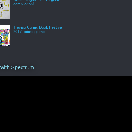
compilation!
Treviso Comic Book Festival
2017: primo giorno
 with Spectrum