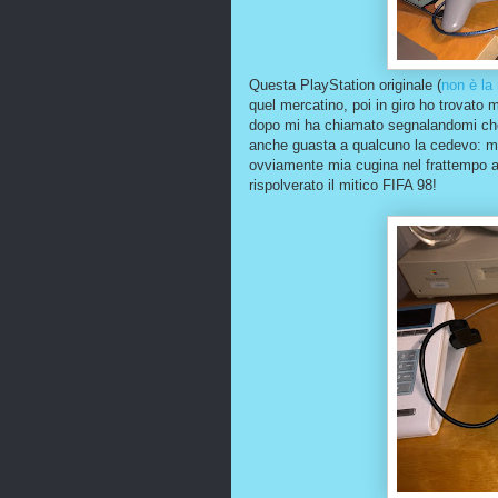
Questa PlayStation originale (
non è la 
quel mercatino, poi in giro ho trovato mi
dopo mi ha chiamato segnalandomi che 
anche guasta a qualcuno la cedevo: ma
ovviamente mia cugina nel frattempo a
rispolverato il mitico FIFA 98!