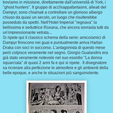
troviamo in missione, direttamente dall'università di York, i
"ghost hunters". Il gruppo di acchiappafantasmi, alleati del
Dampyr, sono chiamati a controllare un glorioso albergo
chiuso da quasi un secolo, un luogo che risulterebbe
posseduto da spettri. Nell'Hotel Imperial "regnava" la
bellissima e seduttrice Roxana, che ancora sovrasta tutti da
un'impressionante vetrata...
Si ripete qui il classico schema della serie: amico/amici di
Dampyr finiscono nei guai e puntualmente arriva Harlan
Draka con soci in soccorso. L'antagonista di questo mese
però colpisce veramente nel segno. Giorgio Gualandris era
già stato veramente notevole nel suo esordio "La donna
squarciata" di quasi 2 anni fa e qui si ripete. Il disegnatore
sa ricrerare alla perfezione le atmosfere e gli ambienti della
belle epoque, e anche le situazioni più sanguinolente.