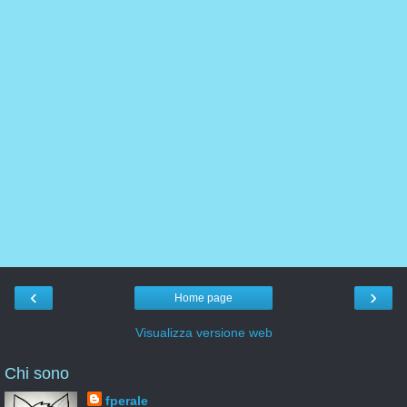
‹
›
Home page
Visualizza versione web
Chi sono
fperale