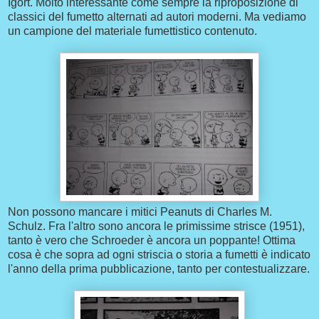
Igort. Molto interessante come sempre la riproposizione di
classici del fumetto alternati ad autori moderni. Ma vediamo
un campione del materiale fumettistico contenuto.
Non possono mancare i mitici Peanuts di Charles M.
Schulz. Fra l'altro sono ancora le primissime strisce (1951),
tanto è vero che Schroeder è ancora un poppante! Ottima
cosa è che sopra ad ogni striscia o storia a fumetti è indicato
l'anno della prima pubblicazione, tanto per contestualizzare.