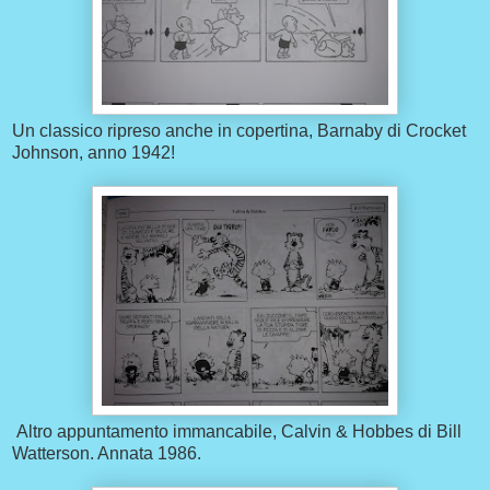
Un classico ripreso anche in copertina, Barnaby di Crocket
Johnson, anno 1942!
Altro appuntamento immancabile, Calvin & Hobbes di Bill
Watterson. Annata 1986.