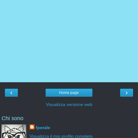
‹
›
Home page
Visualizza versione web
Chi sono
fperale
Visualizza il mio profilo completo