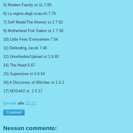
5) Modern Family st.11 7.83
6) La regina degli scacchi 7.75
7) Self Made/The Alienist st.2 7.62
9) Motherland Fort Salem st.1 7.58
10) Little Fires Everywhere 7.54
11) Defending Jacob 7.46
12) Unorthodox/Upload st.1 6.92
14) The Head 6.67
15) Superstore st.5 6.54
16) A Discovery of Witches st.1 6.2
17) NOS4A2 st. 2 6.17
fperale
alle
22:21
Condividi
Nessun commento: