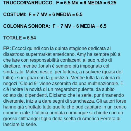
TRUCCO/PARRUCCO: F = 6.5 MV = 6 MEDIA = 6.25
COSTUMI: F = 7 MV = 6 MEDIA = 6.5
COLONNA SONORA: F = 7 MV = 6 MEDIA = 6.5
TOTALE = 6.54
FP:
Eccoci quindi con la quinta stagione dedicata al
disastroso supermarket americano. Amy ha sempre più a
che fare con responsabilità confacenti al suo ruolo di
direttore, mentre Jonah è sempre più impegnato col
sindacato. Mateo riesce, per fortuna, a risolvere (quasi del
tutto) i suoi guai con la giustizia. Mentre tutta la catena di
negozi "Cloud 9" viene assorbita da una multinazionale. E
c'è inoltre la novità di un megarobot pulente, da subito
odiato dai dipendenti. Diciamo che la serie, pur rimanendo
divertente, inizia a dare segni di stanchezza. Gli autori forse
hanno già sfruttato tutto quello che può capitare in un centro
commerciale. L'ultima puntata comunque si chiude con un
grosso cliffhanger figlio della scelta di America Ferrera di
lasciare la serie.